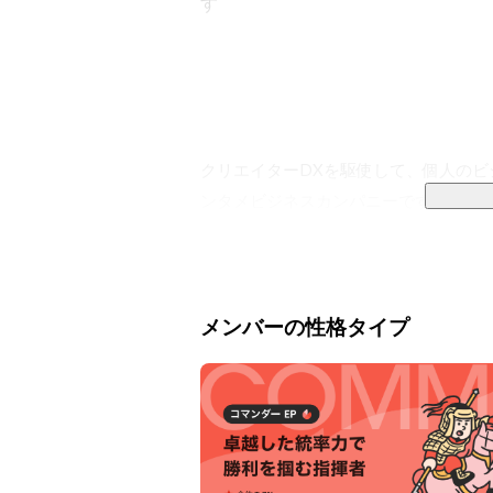
す
クリエイターDXを駆使して、個人の
ンタメビジネスカンパニーです。

メイン3事業に加えて、多数の新規事業
◆ インフルエンサーマーケティング事業 
メンバーの性格タイプ
👑 TikTokマーケティング市場のトップ
👑 TikTokだけでなくYouTube、Inst
最新トレンドの分析と独自の企画力を掛
を企画します。
