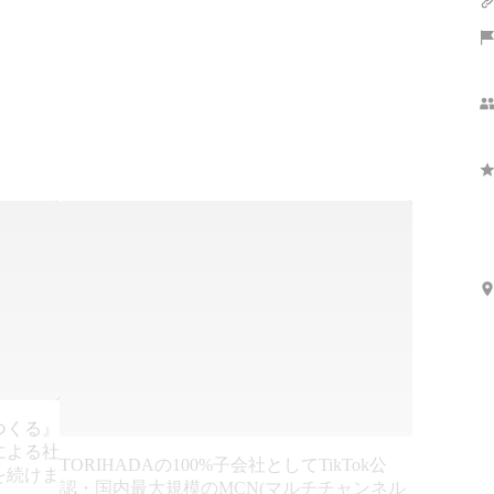
つくる』
による社
TORIHADAの100%子会社としてTikTok公
を続けま
認・国内最大規模のMCN(マルチチャンネル