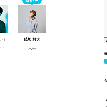
指名OK
oki
脇坂 雄大
OO
人事