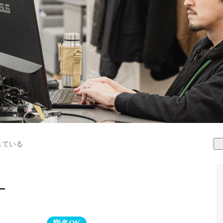
している
ー