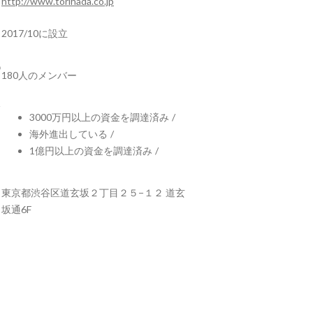
http://www.torihada.co.jp
2017/10に設立
180人のメンバー
3000万円以上の資金を調達済み
/
海外進出している
/
1億円以上の資金を調達済み
/
東京都渋谷区道玄坂２丁目２５−１２ 道玄
坂通6F