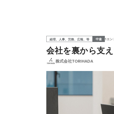
中途
1エン
経理、人事、労務、広報、等
会社を裏から支え
株式会社TORIHADA