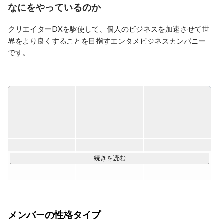
2015年からDynalystのセールスを担当し、売上をジョイ
なにをやっているのか
ン時の20倍に成長させる。Dynalystは全社総会で最優秀
プロダクト賞を受賞。

クリエイターDXを駆使して、個人のビジネスを加速させて世
2017年10月に株式会社TORIHADAを創業、取締役に就
界をより良くすることを目指すエンタメビジネスカンパニー
任。新規事業管轄担当役員として成長を牽引。

です。

2022年10月より株式会社TORIHADAの代表取締役に就
任。
メイン3事業＋新規事業を展開しております。

◆ インフルエンサーマーケティング事業 ◆

👑 TikTokマーケティング市場のトップランナー。2017年の日
本上陸と同時にTikTokマーケティングを開始。

👑 TikTokだけでなくYouTube、Instagram、X、BeRealなど、
あらゆるSNSに対応。

続きを読む
最新トレンドの分析と独自の企画力を掛け合わせ、ユーザー
の心を動かすSNSマーケティングを企画します。

また、独自開発システムを活用することで、“バズる”戦略をデ
ータドリブンに提案。

メンバーの性格タイプ
拡散力の高いコンテンツを生み出すことで、企業やブランド