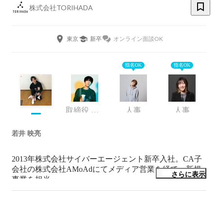
株式会社TORIHADA
東京
新卒
オンライン面談OK
指名OK
指名OK
取締役 COO
人事
人事
若井 映亮
2013年株式会社サイバーエージェント新卒入社。CA子
会社の株式会社AMoAdにてメディア営業を経て、新規
さらに表示
事業を担当。

2014年に担当プロダクトをスピンアウトし、株式会社
Appelevenを創業。営業責任者･プロジェクトマネージャ
ーとして事業を拡大させる。
