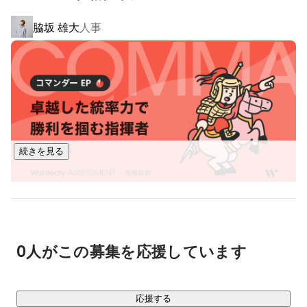
の認知度を高め、ファンを増やします。

脇坂 雄大
人事
美容、ファッション、飲食、音楽アーティスト、テレビ、映
画、ゲーム、アプリ、金融…

プロモーションを手がけるジャンルは無限大。

TikTok領域にいち早く参入したことで、現在では他社では対
応できない大規模な案件実績もあり、業界内では高い信頼を
得ています。

続きを見る
たとえば、

・人気コスメの新作をSNSでバズらせる

・大ヒットゲームの発売を盛り上げる仕掛け

・長年愛されてきた商品のリブランディング

相原 真菜
人事
・アーティストの新曲をファンの元へ届ける

…そんな“話題の最前線”をつくるのが私たちの仕事です。

0人がこの募集を応援しています
あなたの手がけたプロジェクトが、明日のSNSの話題を席巻
するかもしれません。

- - - - - - - - - - - - - - - -

応援する