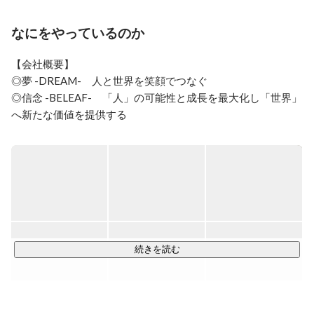
なにをやっているのか
【会社概要】

◎夢 -DREAM-　人と世界を笑顔でつなぐ

◎信念 -BELEAF-　「人」の可能性と成長を最大化し「世界」
へ新たな価値を提供する

◎行動指針 -CREDO-　素直になる／やりきる／力を合わせる
／楽しむ／感謝する／成長する

株式会社GOOYAは、IT領域ではプロジェクトを成功させるた
めの最適な人材をご提案。経験豊富なエンジニアと企業をマ
ッチングし、常駐型でのプロジェクト単位の技術・開発支援
を行います。オフィスワーク領域では管理部門の事務職やコ
ールセンター派遣事業を中心に展開。様々な人材ニーズに合
続きを読む
わせて柔軟に対応し、雇用問題の解決に取り組んでいる人材
サービスです。
