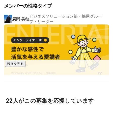
【事業内容】

メンバーの性格タイプ
株式会社GOOYAでは、20年以上にわたるIT領域に特化した
様々な実績を基に、経験豊富なエンジニアの技術力を提供す
ビジネスソリューション部・採用グルー
るだけではなく、企業が直面するあらゆる課題に対して柔軟
廣岡 美穂
プ・リーダー
かつ効果的なソリューションをお届けしています。

オフィスワーク領域では全国規模で人手不足の難題に取り組
んでいます。北海道から沖縄まで広範囲にわたるネットワー
クを駆使し、お客様のお客様のビジネスを支える力強いパー
トナーとしてサポートいたします。私たちは、国内外の地域
特性を活かした多様なリソースを活用し、価値を提供し続け
続きを見る
ます。

《具体的にはこんなお仕事を担当しています》

▍インフラエンジニア

ビジネスソリューション部・採用グループ・
神 美夏
通信回線やWi-Fiなどといったサーバーやネットワークなど、
リーダー
ユーザーには見えない部分の設計や構築、運用・保守を手掛
22人がこの募集を応援しています
けます。

例_決済サービスのお仕事：
