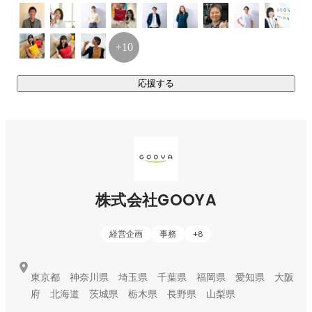
必要な情報が端末とデータセンター間を問題なく行き来でき
ているかをチェックする など

+10
▍テストエンジニア

Webアプリやシステムなど、さまざまなIT製品の動作テスト
応援する
を行ないます。

例_コンビニなどのレジシステム：

管理システムが問題なく動作するか、チェック項目に沿って
間宮 千晴
ビジネスソリューション部・採用グループ
検証を行う など
株式会社GOOYA
経営企画
事務
+
8
東京都 神奈川県 埼玉県 千葉県 福岡県 愛知県 大阪
府 北海道 茨城県 栃木県 長野県 山梨県