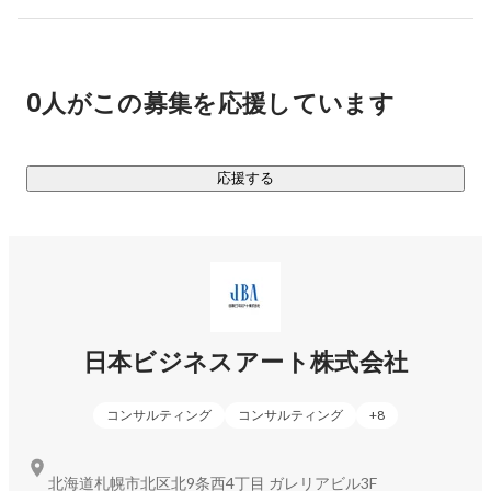
が溢れる世の中で埋もれてしまっている——。

BASEは、そうした企業の中に入り込み、強みを発掘し、言葉
にし、広める。その過程でAIを最大限活用していく。採用、
0人がこの募集を応援しています
マーケティング、広報、組織、事業成長。すべての領域に踏
み込み、結果を出す。

応援する
＜JBAの取引先例（一部・順不同）＞ 株式会社三井住友フィ
ナンシャルグループ、株式会社りそな銀行、三井不動産株式
会社、大和ハウス工業株式会社、中外製薬株式会社、東京エ
レクトロン株式会社、ダイキン工業株式会社、株式会社ファ
ンケル、株式会社コーセー、カルビー株式会社、ライオン株
式会社、明治ホールディングス株式会社、サッポロビール株
式会社、株式会社ブリヂストン、株式会社リコー、YKK株式
日本ビジネスアート株式会社
会社、三菱ケミカルグループ株式会社、積水化学工業株式会
社、全日本空輸株式会社、ヤマト運輸株式会社、セコム株式
コンサルティング
コンサルティング
+
8
会社、株式会社しまむら ほか

北海道札幌市北区北9条西4丁目 ガレリアビル3F