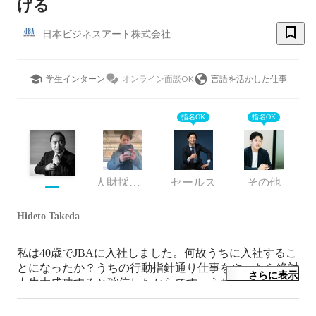
げる
日本ビジネスアート株式会社
学生インターン
オンライン面談OK
言語を活かした仕事
指名OK
指名OK
人財採用マネージャー
セールス
その他
Hideto Takeda
私は40歳でJBAに入社しました。何故うちに入社するこ
とになったか？うちの行動指針通り仕事をやったら絶対
さらに表示
人生大成功すると確信したからです。うちの会社は私が
在籍したリクルート(広告クリエィテイブ)と船井総研(コ
ンサルティング)を足して2で割ったような事業を行なっ