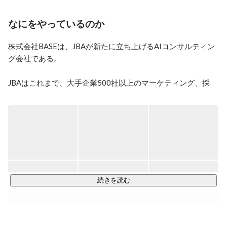
ています。ところが最近はさらに進化しその2社を凌駕
するようなエキサイティングな仕事もたくさん舞い込ん
なにをやっているのか
で来てワクワクドキドキが止まりません。興味を持たれ
た方一度遊びに来ませんか？
株式会社BASEは、JBAが新たに立ち上げるAIコンサルティン
グ会社である。

JBAはこれまで、大手企業500社以上のマーケティング、採
用、組織づくり、ブランディング を支援してきた。「この会
社の本当の魅力は何か」を見出し、言葉にし、世の中に届け
る——その積み重ねの中で、企業の価値を発掘し、市場に伝え
る力を磨いてきた。

そこにAIを掛け合わせて立ち上げるのが、BASEだ。

向き合うお客様は、地方にある一流企業。日本には、世界に
続きを読む
誇れる技術、優れた商品、誇るべき歴史を持ちながら、その
価値が十分に伝わっていない会社が無数に存在する。採用で
選ばれない、営業で強みが伝わらない、SNSマーケティング