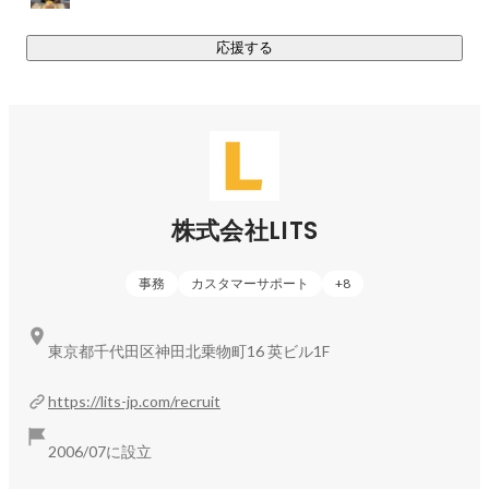
▍強みは「ホスピタリティ」と「安定した経営基盤」

応援する
当社のITサポートは、単に技術的な知識を提供するだけでな
く、お客様の「困っている気持ちに寄り添い、一歩先まで考
えた対応」を徹底する高いホスピタリティが強みです。この
質の高いサポート力が、お客様からの厚い信頼と安定的な事
元永 果歩
サービス開発 執行役員
業基盤を築いています。また、経営陣が主要株主である独立
系企業のため、外部環境に左右されない安定した自己資本経
営を続けており、社員一人ひとりが安心してキャリアを築け
株式会社LITS
る環境です。
事務
カスタマーサポート
+
8
東京都千代田区神田北乗物町16 英ビル1F
https://lits-jp.com/recruit
2006/07に設立
若林 舞
その他