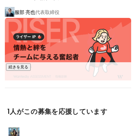
います。

服部 亮也
代表取締役
▍事業の転換期：新たな「自社サービス」確立への挑戦

私たちは創業から培ってきた「英語×IT」の知見と、現場で得
た生きたユーザー課題のデータを活用し、次なるステージと
して「自社サービス」の確立を掲げ、事業計画を大きく転換
しました。現在、全社一丸となって、より収益性の高いビジ
ネスモデルの構築と、自社プロダクトの実現を目指していま
続きを見る
す。

今回のバイリンガルITサポートの募集は、この新ビジョンを
実現するための第一歩となる中長期的な採用戦略です。現場
験馬 千晴
コーポレート・スタッフ
での経験を通して顧客のインサイト（潜在的なニーズ）を深
く理解し、将来的にマネジメント等の社内業務や自社サービ
1人がこの募集を応援しています
ス部門へのキャリアチェンジを目指せる可能性があること
も、当社で働く大きな魅力の一つです。
