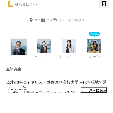
株式会社LITS
東京
中途
オンライン面談OK
指名OK
コーポレート・スタッフ
サービス開発 執行役員
その他
服部 亮也
15才の時にイギリスへ単身渡り高校大学時代を現地で過
ごしました。

さらに表示
その時に「英語は国と国をつなぐ手段」であることを実
感し、この体験がLITS創業の原動力となっています。

「社会の課題に英語とITでこたえる」会社を目指してい