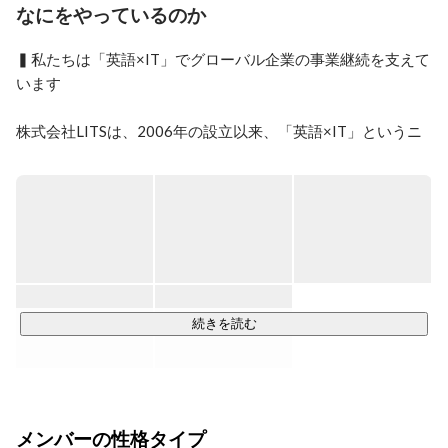
なにをやっているのか
▍私たちは「英語×IT」でグローバル企業の事業継続を支えて
います

株式会社LITSは、2006年の設立以来、「英語×IT」というニ
ッチな領域に特化し、大手企業の海外拠点や現地社員を対象
としたITサポートサービスを提供している独立系ITサービス
企業です。私たちは一般的なシステム開発ではなく、主に多
言語でのテクニカルサポートやITヘルプデスク、バイリンガ
ルエンジニアの派遣を通じて、お客様のグローバルな事業運
営を技術面から支える「バイリンガルITサポート」のプロフ
ェッショナル集団です。

続きを読む
「この作業を誰かが手伝ってくれたなら」という声に応える
ため、LITSのバイリンガルITサポートは始まりました。海外
ITチームとの日常業務やスポット的なプロジェクトなど、英
語力と専門知識の両方が求められる場面で、私たちは「必要
メンバーの性格タイプ
なときに、必要な分だけ」寄り添う存在でありたいと考えて