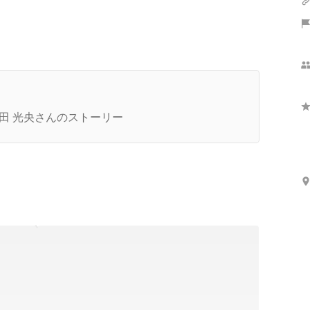
さらに表示
erryをおすすめする3つの理由～営業部をリードす
取締役に聞いてみました～
田 光央さんのストーリー