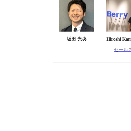
坂田 光央
Hiroshi Kam
セール