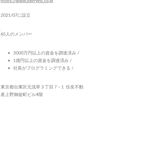
https://www.berryinc.co.jp
2021/07に設立
65人のメンバー
3000万円以上の資金を調達済み
/
1億円以上の資金を調達済み
/
社長がプログラミングできる
/
東京都台東区元浅草３丁目７−１ 住友不動
産上野御徒町ビル4階