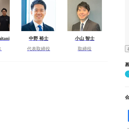
itani
中野 裕士
小山 智士
ス
代表取締役
取締役