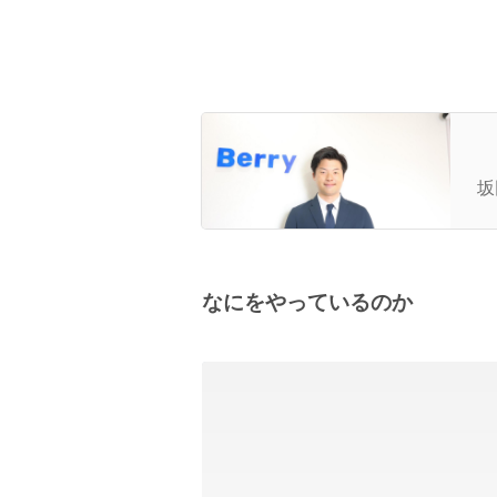
B
る
坂
なにをやっているのか