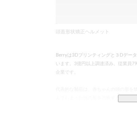
頭蓋形状矯正ヘルメット
Berryは3Dプリンティングと３Dデ
います。3億円以上調達済み、従業員7
企業です。

代表的な製品は、赤ちゃんの頭の形を
んでしまった頭の形を治療するための医
ヘルメットは完全オーダーメイド。３
す。

またものづくりだけでなく、3Dデータ