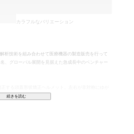
カラフルなバリエーション
ータ解析技術を組み合わせて医療機器の製造販売を行って
9名、グローバル展開を見据えた急成長中のベンチャー
矯正する頭蓋形状矯正ヘルメット。左右が非対称にゆが
療機器です。

続きを読む
Dプリンターを用いて全てオフィスで自社製造していま
の解析技術を軸として、AIを用いた頭の形診断アプリ、