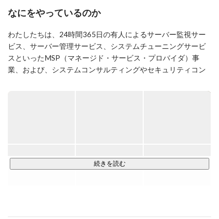
なにをやっているのか
わたしたちは、24時間365日の有人によるサーバー監視サー
ビス、サーバー管理サービス、システムチューニングサービ
スといったMSP（マネージド・サービス・プロバイダ）事
業、および、システムコンサルティングやセキュリティコン
サルティングなどのITコンサルティング事業を手掛け、お客
様の安全・快適で豊かなITインフラを支えています。

また、インフラ運用のMSP事業のみではなく、2018年には、
高い技術力をもってお客様の作りたいWebサービスを形にし
ていく「開発事業」も新たに開始しています。

■ 主要顧客

続きを読む
・Webメディア・ECサイト・ソーシャルゲーム　etc

■ お客様事例

　▼ サービスを止めない独自のシステム設計@マーベラス様
