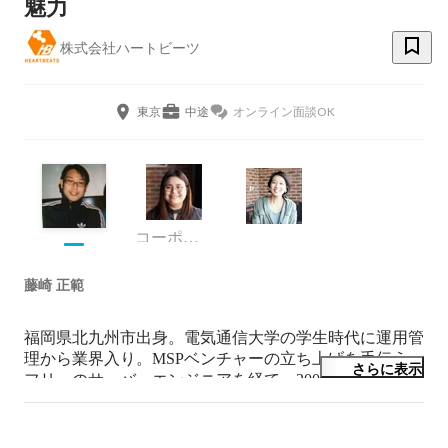
魅力
株式会社ハートビーツ
東京
中途
オンライン面談OK
コーポレート部 採用広報チーム
藤崎 正範
福岡県北九州市出身。電気通信大学の学生時代に運用管
理から業界入り。MSPベンチャーの立ち上げを手伝う。
さらに表示
フリーのサーバーエンジニアを経て、2005年に株式会社
ハートビーツ設立し、代表取締役に就任。現在に至る。
オープンソースをこよなく愛す。