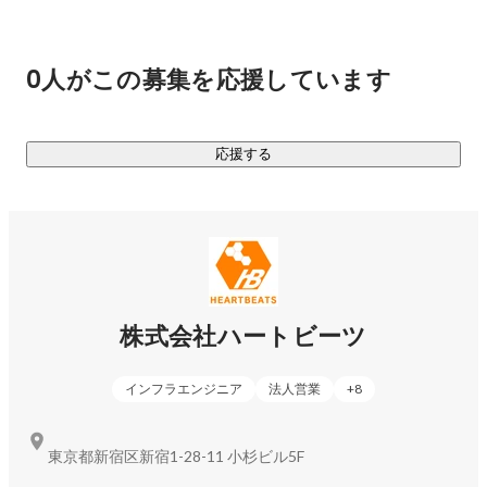
https://heartbeats.jp/casestudy/marvelous/
　▼ 技術に詳しいからこそできる適切なプランニング@メデ
ィアジーン様

0人がこの募集を応援しています
http://heartbeats.jp/casestudy/gizmodo.html
・・・その他多数
応援する
株式会社ハートビーツ
インフラエンジニア
法人営業
+
8
東京都新宿区新宿1-28-11 小杉ビル5F