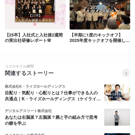
【25卒】入社式と入社後2週間
【半期に1度のキックオフ】
の実出社研修レポート🌸
2025年度キックオフを開催しま
した！
ココロオドル瞬間
関連するストーリー
株式会社K・ライズホールディングス
目配り・気配り・心配りとは？仕事ができる人の
共通点｜K・ライズホールディングス（ケイライ
ズ)
デジタルアスリート株式会社
あなたは右脳派？左脳派？腕と手の組み方で思考
の癖を学ぶ
マイクロベース株式会社