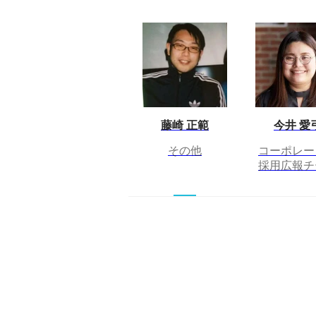
藤崎 正範
今井 愛
その他
コーポレー
採用広報チ