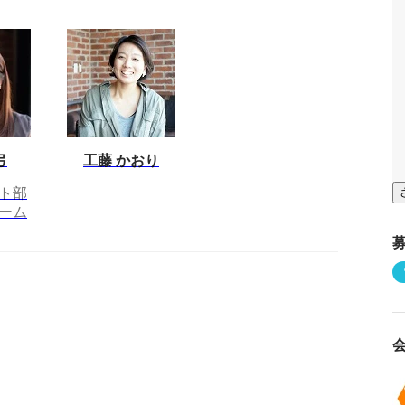
弓
工藤 かおり
ト部
ーム