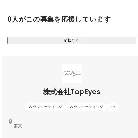
▍手がけてきた商品

・購入者20万人以上、累計150万個出荷を誇るタレントプロ
0人がこの募集を応援しています
デュース商品

・入社3ヶ月の社員が企画！発売初月で新規ユーザー1万人獲
得した活力サプリ

応援する
・台湾で人気沸騰中の酵素ドリンク

※ほかにも、毎年新商品をリリースしており、医薬品やフェム
ケアの開発を進めています。
株式会社TopEyes
Webマーケティング
Webマーケティング
+
8
東京