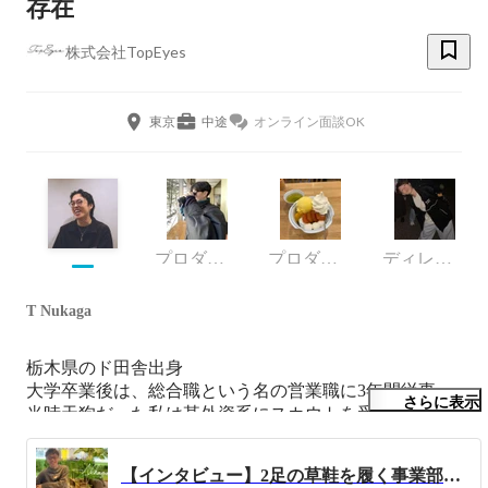
存在
株式会社TopEyes
東京
中途
オンライン面談OK
プロダクトマネージャー
プロダクトマネージャー
ディレクター
T Nukaga
栃木県のド田舎出身

大学卒業後は、総合職という名の営業職に3年間従事。

さらに表示
当時天狗だった私は某外資系にスカウトを受け転職。

たった1年で挫折し、元々興味のあったマーケティングに
キャリアチェンジを決意！

【インタビュー】2足の草鞋を履く事業部長が語る、マーケティング職に向いている人材とは？
その後、ゲームやリアルイベントのマーケを経験し、3年