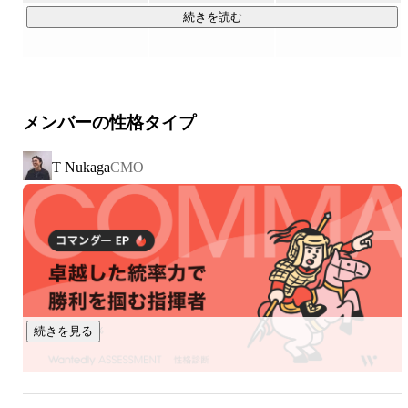
続きを読む
売上の拡大は

それだけ多くのお客さまに価値を提供し、

社会に貢献できている証拠です。

メンバーの性格タイプ
私たちはこれからも「売れる」仕組みを作りつづけ、

世の中に価値を与えつづけます。

T Nukaga
CMO
▍圧倒的なスピードで急成長中！

・2022年：年商10億円

・2023年：年商35億円

・2024年：年商50億円

・2025年：年商75億円

・2026年：年商100億円達成へ

続きを見る
1人当たり2億円以上の売上を創出している会社です！

属人的な気合ではなく、再現性あるマーケ・運用の仕組みで
成長してきました。
