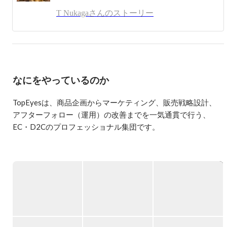
前から通販マーケにどっぷり浸かってます！

T Nukagaさんのストーリー
チーム全員がマーケ未経験からのスタート。

コモディティ化が進む今、画期的なアイディアなんてなか
なかありません。

「できない理由を探すより、やってみればいい」

「できないんじゃない、やってないだけ」

なにをやっているのか
やり切ろうとした先に、新たな切り口や別の捉え方でアプ
ローチができて、成功事例が生まれる。

脳に汗をかいて、一流のチームを作りたいです！
TopEyesは、商品企画からマーケティング、販売戦略設計、

アフターフォロー（運用）の改善までを一気通貫で行う、

EC・D2Cのプロフェッショナル集団です。

企画・広告・CRM・CSなど、

売上と顧客体験をつくる一連の工程を

横断して推進する会社です。

私たちがめざすのは

国内企業の上位1%といわれる

「年商100億円」。
