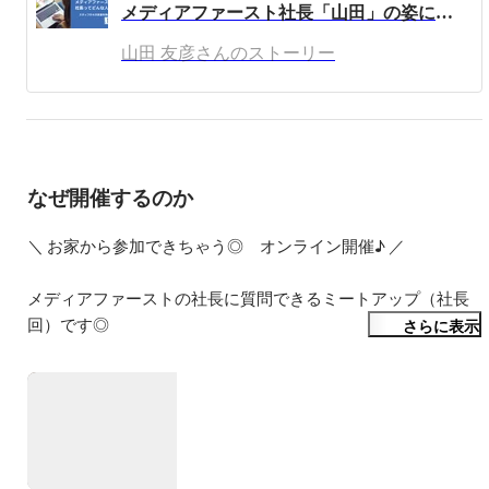
メディアファースト社長「山田」の姿に迫る！！〜スタッフから見た社長の印象〜
山田 友彦さんのストーリー
なぜ開催するのか
＼ お家から参加できちゃう◎　オンライン開催♪ ／

メディアファーストの社長に質問できるミートアップ（社長
回）です◎

さらに表示
弊社のミートアップは、『会社説明会』ではなく、

ストーリーなどでは解消できなかったみなさんからの疑問に
お答えする『質疑応答会』がメインとなります。

■こんなことを知りたい方は代表回への参加をおすすめします

・会社の理念やビジョン、長期的な計画に興味がある方
