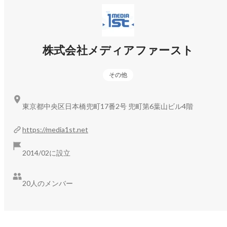
メディアファーストは、

参加してみたい方は、お早めのご予約がおすすめです！

・WEB広告の運用を代行している会社

・完全在宅でお仕事ができる

✼••┈┈┈┈┈┈┈┈┈┈┈┈┈┈┈┈••✼

・フルフレックス制で稼働時間は自由

株式会社メディアファースト
・どの職種でも未経験からスタートできる

◆◆　開催概要　◆◆

・「あなたのやりたいこと」に挑戦できる

日　時｜2026/7/18（土）

という会社です♪

その他
時　間｜10：00～11：00

場　所｜Zoom

・弊社HP：
https://media1st.net/
東京都中央区日本橋兜町17番2号 兜町第6葉山ビル4階
持ち物｜メモ用紙、ペン

・会社情報 ：
https://www.wantedly.com/companies/media1st
服　装｜指定はございません（カジュアルで大丈夫です◎）

https://media1st.net
※リモートワークを希望する方向けの開催です

メディアファーストについて、もっと知っていただきたく、

※ご参加いただくみなさまとお話しする時間を十分に取りたい
社長の山田とお話しできるミートアップを開催いたします◎

2014/02に設立
ので定員制とさせていただきます

実はこの「メディアファースト代表・山田によるミートアッ
◆◆　ミートアップの内容　◆◆

プ」、

20人のメンバー
質疑応答・・・・・・・30分～50分

開催の度に満席となっている人気企画★

選考についての説明・・10分

※当日の状況により内容・終了時刻が変更となる場合がござい
今回は本業をしながら転職活動をしているという方にも嬉し