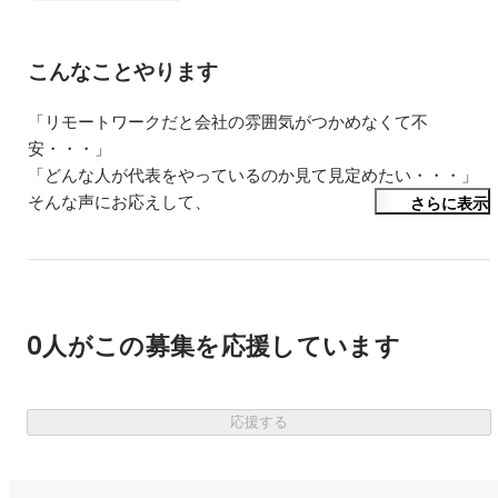
・代表が考えるメディアファーストの強みを知りたい方

・ストーリーを読んでも解決できない疑問がある方

こんなことやります
・クリエイティブ系業務（ライター、デザイナー、広報、広
告運用など）の

「リモートワークだと会社の雰囲気がつかめなくて不
　使用ツールや運用内容などについて知りたい方

安・・・」

「どんな人が代表をやっているのか見て見定めたい・・・」

■こんなことを知りたい方はスタッフ回への参加をおすすめし
そんな声にお応えして、

さらに表示
ます

選考に進む前に気になることを質問できちゃう会を毎月開
・WCM面談や評価基準について詳しく聞いてみたい方

催！

・メディアファーストでの成長ストーリーを聞いてみたい方

・ストーリーに書いてある内容についてもっと深堀したい方

現場の最前線で広告をやっている弊社代表が、

・メンバーの雰囲気を知りたい方

事前にお伺い、またはその場で思いついたご質問に対して

0人がこの募集を応援しています
直接お答えさせていただくミートアップです♪

※代表回とスタッフ回のどちらに参加しても、採用の合否に影
響はありません

参加有無や質問内容が選考に影響しないから、

※多くの方がご参加できるよう、ミートアップへの参加はお1
応援する
気軽に何でも相談できちゃう◎

人様1回でお願いいたします

毎回満員御礼のミートアップなので
