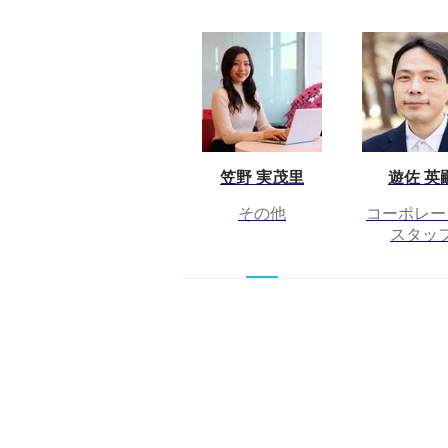
笠野 実茂里
遊佐 英
その他
コーポレー
スタッ