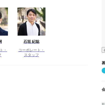
嗣
石垣 紀聡
ト・
コーポレート・
フ
スタッフ