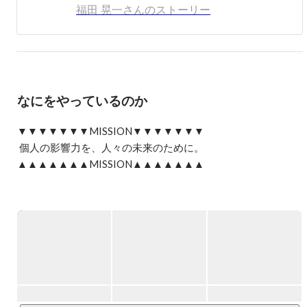
イブリッド企業「株式会社ツインプラネット」を創業し、
福田 晃一さんのストーリー
多くの人気タレントやアーティストをプロデュース。数々
のヒット商品や話題のイベントを手がけ、時代のトレンド
を牽引してきました。

2014年、インフルエンサーという存在がまだ一般化してい
ない黎明期に、LIDDELL株式会社を設立。

なにをやっているのか
インフルエンサーマーケティングのパイオニアとして、
SNS・コミュニティ・AIを基盤とした新たなマーケティン
グのかたちを提示。5万人を超えるインフルエンサーと
▼▼▼▼▼▼▼MISSION▼▼▼▼▼▼▼

7,000社の企業が登録する自社プラットフォーム
 個人の影響力を、人々の未来のために。 

「INFLUFECT（インフルフェクト）」を中心に、“個人の
▲▲▲▲▲▲▲MISSION▲▲▲▲▲▲▲

影響力”を活用した価値創造を推進しています。

LIDDELL / リデル  / 
https://liddell.tokyo/
生成AIの躍進により、マーケティングは「誰が言うか」が
問われる時代へと進化している中、LIDDELLのビジョン
は、そうした“人間の力”を社会に活かすことにあります。

SNS・インフルエンサー、ファン・コミュニティ、AI・
Web3（メタバース、DAO）———

そして、働く環境に関しては、

時代の最前線で総合マーケティング支援を展開している会社
「人を前提とした業務設計の終焉」そして、「AIを前提と
です。

した業務のはじまり」

と考えており、
