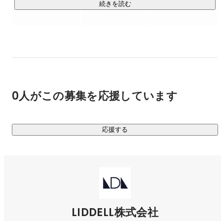
企業の根本的な仕事の再定義として、業務設計、雇用定
現在、7,000社の企業と50,000人の個人が取引するマーケテ
続きを読む
義、人材育成の考え方そのものを「AIを前提に」大きく書
ィングプラットフォームを運用しており、パーソナル・ドリ
き換えていきます。

ブン・マーケティング（人を基軸にしたマーケティング）を
礎に、企業と個人が公平に取引できる社会を目指し経済活性
化に寄与しています。

著書に『買う理由は雰囲気が9割』（2017年）、『影響力
を数値化 ヒットを生み出す［共感マーケティング］のす
すめ』（2018年）など。

私たちのクライアントは、TOYOTA・ポケモン・資生堂・ユ
独自の感性と論理を融合させた視点は、次代のマーケティ
ニクロ・Amazon・Netflix・味の素・P&G・伊藤忠商事・
0人がこの募集を応援しています
ングを考える上で多くの示唆を与えています。

KDDIなど、日本を代表するエンタープライズ企業が大多数を
占めています。

応援する
最近では「大阪・関西万博」のPRプロモーションを担当し、
万博への関心を高め、来場を促進するための機運情勢にも貢
献いたしました。

あらゆるプロジェクトの中心にあるのは、“人を動かす感情”を
どうデザインするか？

SNSやAIを活用しながら、「共感資産」「ファン関係性」を
LIDDELL株式会社
基点に社会を変える挑戦をしています。
