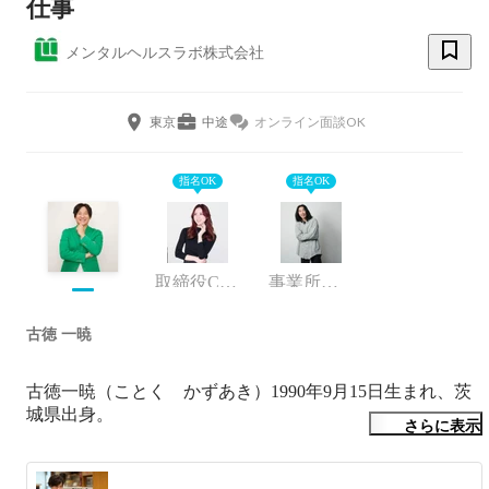
仕事
メンタルヘルスラボ株式会社
東京
中途
オンライン面談OK
指名OK
指名OK
取締役COO
事業所リーダー/マーケティング部門
古徳 一暁
古徳一暁（ことく　かずあき）1990年9月15日生まれ、茨
城県出身。

さらに表示
父は中古車販売、祖母は酒屋、祖父は税理士事務所、叔父
は飲食業を営む経営者一家で育つ。
