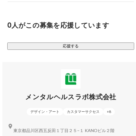
や生活環境に応じた適切なケアプランを立案し、実施しま
す。また、医療処置や日常生活の援助だけでなく、患者さん
やご家族への精神的サポートも行い、安心して在宅療養が続
0人がこの募集を応援しています
けられる環境を整えています。

・自立訓練ITリワーク（自立訓練事業）

応援する
障害を持つ方々を対象に、日常生活や社会生活に必要なスキ
ルの習得をサポートするプログラムです。個々の能力や目標
に応じた実践的なカリキュラムを提供し、生活リズムの確立
や身辺自立、コミュニケーション能力の向上などをサポート
します。また、地域社会への参加を促進するための活動や、
必要に応じて就労に向けた準備支援も行い、スクール生が自
信を持って自立した生活を送れるよう支援しています。

メンタルヘルスラボ株式会社
＜メンラボジョブ事業＞

デザイン・アート
カスタマーサクセス
+
8
福祉医療介護業界に特化した採用マッチングを提供するサー
ビスです。入社後のギャップを減らすため、従業員に密着し
東京都品川区西五反田１丁目２５−１ KANOビル２階
たドキュメンタリーを通じて、ミスマッチのない転職をサポ