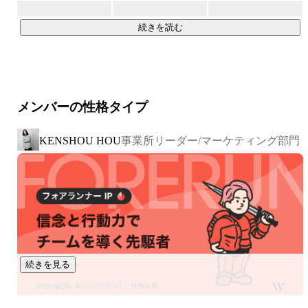
社5社と拡大を続けている。

～障害という線引きを無くす～

続きを読む
グループ関連５社を経営統合して、事業領域を障がい福祉
▶Service

＜福祉事業＞

メンバーの性格タイプ
・就労移行ITスクール（就労移行支援事業）

障害を持つ方々を対象に、IT分野での就労支援を行うプログ
事業所リーダー/マーケティング部門
KENSHOU HOU
ラムです。実践的なITスキルの習得をサポートし、個々の能
力や興味に応じたカリキュラムを提供します。また、就職活
動の支援や職場定着のためのフォローアップも行い、受講者
が自信を持って就労できる環境を整えています。現在、全国
拠点数No.1を目指し、3年で105拠点の展開に向けて拡大中で
https://itschool-lp.logz.co.jp/
続きを見る
・メンタルヘルスラボの訪問看護（訪問看護事業）

在宅で療養される方々を対象に、専門的な看護ケアを提供す
るサービスです。経験豊富な看護師が個々の患者さんの状態