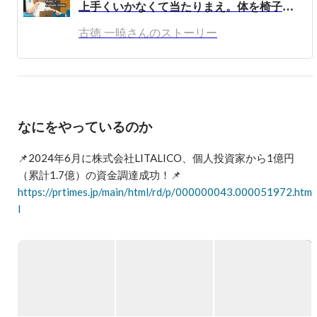
上手くいかなくて当たりまえ。体を椅子に縛ってでも、出来るまでやるだけ。《LOGZ創業ストーリー vol.0》
高校卒業後、偏差値を30近く上げる猛勉強の浪人生活を送
り、上智大学に合格。

古徳 一暁さんのストーリー
大学合格後、大学受験ノウハウをブログにて公開すると、
大ヒットしたことで学習塾を開業。

ネットで人を集める自分の才能に気づき、インターネット
メディア事業で学生起業。

順調に事業は伸ばしていたものの、古徳自身の家族が精神
なにをやっているのか
疾患になったことをきっかけに、インターネット集客を強
みとした障がい者就労支援を完全自社運営を行うリアルビ
📌2024年6月に株式会社LITALICO、個人投資家から1億円
ジネスに一本化すして、株式会社LOGZを創業。

https://prtimes.jp/main/html/rd/p/000000043.000051972.htm
LOGZは、「誰もがワクワク、笑顔で生きてく世界を創
l
る」をビジョンに掲げ、この理想郷の創造を目指し、自分
自身や目の前の人を豊かにするためにサービスや事業が生
み出していきます。

▶VISION

『メンタルダウンしない世界を創る』

創業初期から、LOGZGROUPの次の世代を担う若手の採
用育成にチカラを入れて、インターンCEOなどの台頭もあ
▶MISSION

り、2019年に多角化の舵を切り、LOGZGROUP株式会社
『THE BORDERLESS WORLD』

を設立し、グループ経営体制に移行。現在ではグループ会