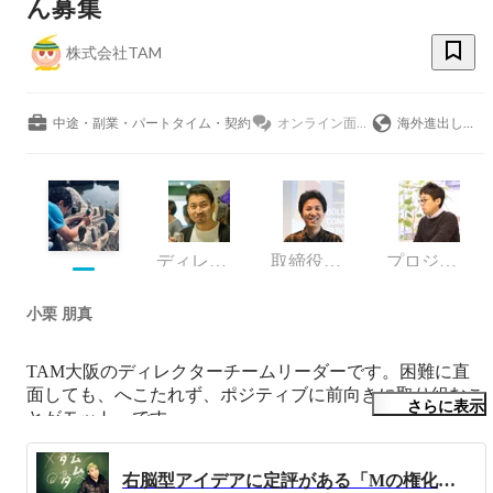
ん募集
株式会社TAM
中途・副業・パートタイム・契約
オンライン面談OK
海外進出している
ディレクター
取締役：デザインテクノロジーチーム
プロジェクトマネージャー
小栗 朋真
TAM大阪のディレクターチームリーダーです。困難に直
面しても、へこたれず、ポジティブに前向きに取り組むこ
さらに表示
とがモットーです。

趣味はファミリー野宿。田んぼのあぜ道や山中の空き地に
テントを張って夜を耐え忍んでいます。
右脳型アイデアに定評がある「Mの権化（もう菩薩のよう）」くりやんさん