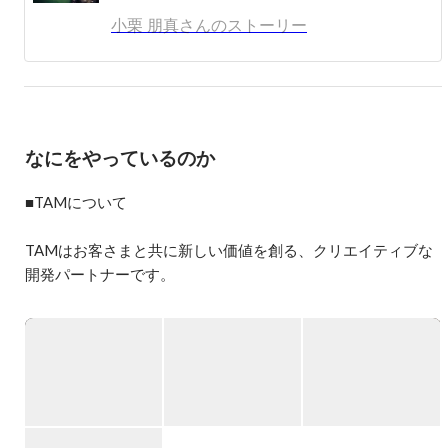
小栗 朋真さんのストーリー
なにをやっているのか
■TAMについて

TAMはお客さまと共に新しい価値を創る、クリエイティブな
開発パートナーです。

コンサルティングから、制作・開発、マーケティング、現場
運用まで伴走し、DX（デジタルトランスフォーメーション）
を共創します。

■AIを楽しむ

● AIフリー（AIを使わない）の価値はますます高まるが、AI