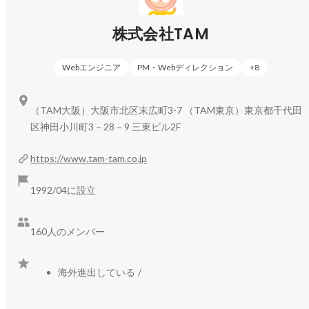
●インターナルなホスピタリティ（いつも誰かが見守ってくれ
株式会社TAM
ている）環境で育まれる「オーナーシップ」「自発性」を、
Happy Staff Make HappyCustomers.に繋げていきます。

Webエンジニア
PM・Webディレクション
+
8
=======

■ 事務所と在籍スタッフ数

（TAM大阪）大阪市北区末広町3-7 （TAM東京）東京都千代田
TAMグループは約160名です。 

区神田小川町3－28－9 三東ビル2F
* 大阪（扇町）65名 

* 東京（御茶ノ水）60名 

https://www.tam-tam.co.jp
* シンガポール 8名 

* ロンドン8名 

1992/04に設立
* アムステルダム4名 

* 台湾6名

160人のメンバー
* アメリカ（ハワイ）1名

* 沖縄、福岡、岡山、仙台、カナダ、などでもベテランスタッ
フがリモートワークしています。

海外進出している
/
スタッフ数が増え、拠点が増えても 
