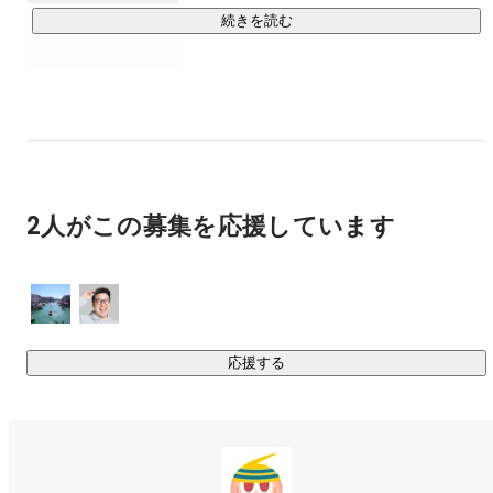
は楽しみながら使い倒す！

続きを読む
● 「指揮者」：AIに指示して意思決定する（入口）

● 「仕上者」個別最適にカスタマイズする（出口）

Human in the loopを交えながらTAMスタッフ全員がオーケス
トレーターになれるよう、

メタ認知、問いの力、パターン認識、考える力、、、を磨い
ていきます。

2人がこの募集を応援しています
■仕事を楽しむ

●「その仕事や会社が好き・共感できる」

●「自分が成長できる」

●「お客様にとって役立ち、成果に繋がる」「自分のスキルが
応援する
社会に役立つ」

仕事を楽しめるなら、Happy Staff Make HappyCustomers.を
実現していけます。
