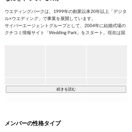
【経歴】

ウエディングパークは、1999年の創業以来20年以上「デジタ
2015年4月入社。

ル×ウエディング」で事業を展開しています。

就活時の軸は「わくわくできる業界・業種」「キャリア
を前倒しできる会社」の2軸で、

サイバーエージェントグループとして、2004年に結婚式場の
ご縁あってウエディングパークに入社。そこから営業キ
クチコミ情報サイト「Wedding Park」をスタート。現在は国
ャリアでこつこつ頑張ってきました。

内最大級の専門メディアをはじめ、デジタルマーケティング
クライアントとお話しながら新しい挑戦をしたり、
やDXの支援などを行っています。

PDCAを回したりすることが大好きで、

2021年からはデザイン経営にも取り組み、技術とデザインの
人が幸せになるひとつの選択肢としての結婚や結婚式の
力で結婚するおふたりやウエディング業界を全面支援し、結
婚に関わる全ての人の多様な幸せを叶えられるようサービス
の改善や新サービスの創出に邁進しています。

◎メディア事業

続きを読む
■結婚準備クチコミ情報サイト「Wedding Park（ウエディン
グパーク）」

■海外・リゾートウエディングのクチコミ情報サイト
「Wedding Park海外」

メンバーの性格タイプ
■フォトウエディング・前撮りのクチコミ情報サイト
「Photorait（フォトレイト）」
