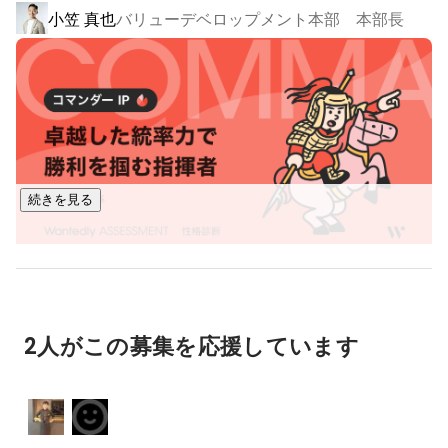
小笠 真也
バリューデベロップメント本部 本部長
■婚約・結婚指輪のクチコミ情報サイト「Ringraph（リングラ
フ）」

◎デジタルマーケティング支援

■デジタル広告のプランニング、運用

■公式ページやLPが簡単に作れるCMS「Webつく」

■広告の分析が出来るダッシュボード「weddima（ウェディ
マ）」

続きを見る
◎DX支援（SaaS）

■カップルの本音をいち引き出す本音発掘ツール「ぽんと
ね！」

■結婚式費用の超リアルなシミュレーションができるサービス
「mieruupark（ミエルーパーク）」

2人がこの募集を応援しています
など