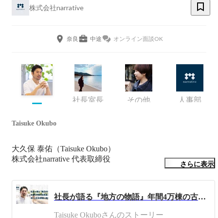
株式会社narrative
奈良
中途
オンライン面談OK
社長室長
その他
人事部
Taisuke Okubo
大久保 泰佑（Taisuke Okubo）

株式会社narrative 代表取締役

さらに表示
■経歴・専門領域

政府系金融機関にてキャリアをスタート。公益性と収益性
社長が語る『地方の物語』年間4万棟の古民家が消える社会課題に挑む
の両立をテーマに、官民ファンド、地域金融機関、宿泊事
業者と連携した観光ファンドの組成・運営を数多く経験。
Taisuke Okuboさんのストーリー