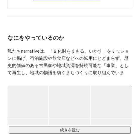
地域事業者へのファイナンス支援を通じ、社会性と事業性
を両立させる実践的な投資スキームに精通。

その後、プライベートエクイティファンドにて投資業務に
従事しつつ、株式会社narrativeを創業。奈良県を拠点に、
地域金融機関と連携しながら、地域資源を活用したまちづ
なにをやっているのか
くり事業を手がけている。

■実績・プロジェクト

私たちnarrativeは、「文化財をまもる、いかす」をミッショ
地域資源を「泊まれる体験」に再構築する文化財活用型事
ンに掲げ、宿泊施設や飲食店などへの転用にとどまらず、歴
業を多数展開。

史的価値のある古民家や地域資源を持続可能な「事業」とし
て再生し、地域の物語を紡ぐまちづくりに取り組んでいま
2018年：「世界初のSAKE HOTEL」（奈良の酒蔵との協
業）を開業

す。

2020年：「泊まれる醤油蔵」（奈良最古の醤油蔵の再生）
をプロデュース

【古民家まちづくり・開発事業について】

2022年：「GOSE SENTO HOTEL」（廃銭湯を活かした宿
多様な開発手法とバリューチェーンを駆使して推進していま
泊施設）を開業

す。

2024年：「VILLA COMMUNICO」（奈良の食文化を薪火
で届けるオーベルジュ）を開業

古民家の「企画・開発」を起点とし、設計、施設運営、資金
現在は、50億円規模のエリア再生プロジェクトを進行中。
調達など、幅広いプロジェクトを展開。

続きを読む