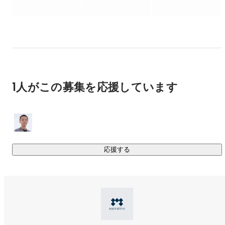
地域の物語を経済に変える“まちづくり型ビジネス”を推進
施設運営では、宿泊施設をはじめ、飲食施設、銭湯・サウ
している。

ナ、コワーキング施設、住居など、多様な用途開発を手掛け
てきました。

■ビジョン

文化財や地域資源を“保存する”のではなく、“次世代につ
なぐ形で事業化する”という視点で、まちごと再構築する
私たちの役割は、地域住民や伝統産業の担い手、地域の食文
独自のアプローチを展開。金融とまちづくりの双方に強み
化を発信するシェフなどが活躍できるための黒子（くろこ）
を持ち、社会性と収益性の両立に挑む実践者。
となること。

1人がこの募集を応援しています
各地域での持続可能なまちづくりを支え、不可欠な存在とし
て機能する事業です。

今後は奈良県を拠点に、全国へ展開。

古民家をホテル・レストラン・商店・銭湯・コミュニティス
ペース・コワーキングスペースなどへ再生し、専門家や金融
応援する
機関と連携しながら、まちづくりの企画・開発から、事業体
の組成、資金調達、事業者誘致まで、一貫して推進していき
ます。