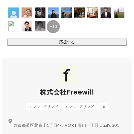
ト・オーナーシップ」。

熱と才能が結びつく、社会性事業に特化したクラウドソーシ
　実際にそこから生まれたアイデアへ投資をし、事業化
ング・サービス。

させています。

　また、社員が数々のサービスに携われる環境を実現し
+10
ているため、多くの社員が

私たちはこれらのサービスを通じ、“Sustainable eco 
　ビジネスを通じて常にクロスカルチャーを行い、言葉
と文化の壁を越え、

Society”という、ビジネスをするほどに地球環境がより良く循
応援する
　真の日本のグローバル化を果たそうと、その使命感に
環し、社会課題が解決される、持続可能なエコ社会の実現を
燃えています

目指しています。

・社会起業家 / Social Entrepreneur：

現在は、上記サービスの内、2020年9月に正式版をリリース
　CSR事業の一環として、ジャパン・イニシアティブを
した「SPIN」を中心に展開を広げており、今後、「tells 
最大限に活かすべく

　官民共同の持続的な“ソーシャル・ビジネス”を手掛け
market」と合わせ、様々な戦略が練られています。

株式会社Freewill
る。ボーダレスな活動は

　「スポーツイベント」、「ecoツアー」や「一村一品
そして、その戦略のひとつが、「SNS」。

（OVOP）」など幅広く、

誰もが、いつでもどこでも繋がり合い、情報を共有し合える
エンジニアリング
エンジニアリング
+
8
　これらすべての事業にICT技術をフル活用し、最終的
SNSをどれだけ活用できているか、マーケティングにおいて
にはBOPビジネス化へ。

非常に重要な木も担っています。

　そのために、今この瞬間も途上国で多くの社員をグラ
東京都港区北青山1丁目4-5 VORT 青山一丁目 Dual's 301
ス・ルーツ（草の根）活動に
