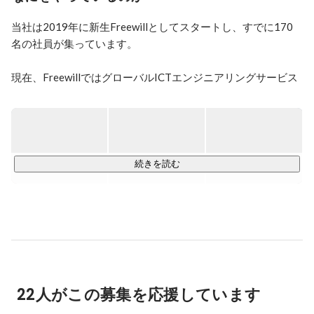
　成長させることに成功。創造意欲に常に燃え、高いリ
スクに果敢に挑み続けている。

当社は2019年に新生Freewillとしてスタートし、すでに170
　例えばそれは「Freewill-Freespace」の実現。

名の社員が集っています。

　個人のアイデンティティを超重視し、役職問わず自由
に意見を述べることが可能な

現在、FreewillではグローバルICTエンジニアリングサービス
　フラットな組織を実現。更には、社内外関係なく、ア
により、日本社会のグローバル化支援を行うほか、2019年12
イデアを実現させるために

月には3つのオリジナルサービスのβ版を同時にリリースしま
　必要なリソースを好条件で提供できる組織になりまし
した。

た。

　会社作りの根底にあるアイデアは、人間としての尊厳
【Freewill 3つのオリジナルサービス】

でもある

続きを読む
　「Free Will（自由意志）」に基づいて創られていて、
■ SPIN：
https://spin-project.org/
壮大なイメージをもって

子どもや動植物等の「才能」ストーリーを支援する次世代型
　組織化しています。

クラウドファンディングサービス

　組織そのものがインキュベーターとなり、このプラッ
トフォームにて多くの

■ Vibes.media：
https://vibes.media/
　スタートアップ企業や学生を支えています。ファンド
誰もがライターとなり世界にGood Vibes（善き行い）な記事
（資金）、リソース（人財）を

を届けられるメディア。

　プレゼンターへと提供し、一人ひとりの夢を実現可能
22人がこの募集を応援しています
にさせる。

　行きついた先に見つけた答え、それが「プロジェク
■ Freewill Freespace：
https://www.freewill-freespace.com/