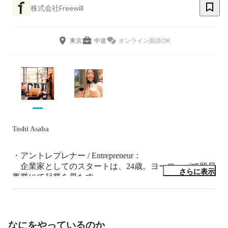
株式会社Freewill
東京
中途
オンライン面談OK
Toshi Asaba
・アントレプレナー / Entrepreneur：

　企業家としてのスタートは、24歳。ヨーロッパで貿易
さらに表示
事業にて起業を果たす。

　外資系、日系企業の経験を経て　グローバルICT事業
に特化するための組織を

　自ら立ち上げ、「FREEWILL」として3年で100名規模
の会社へと

なにをやっているのか