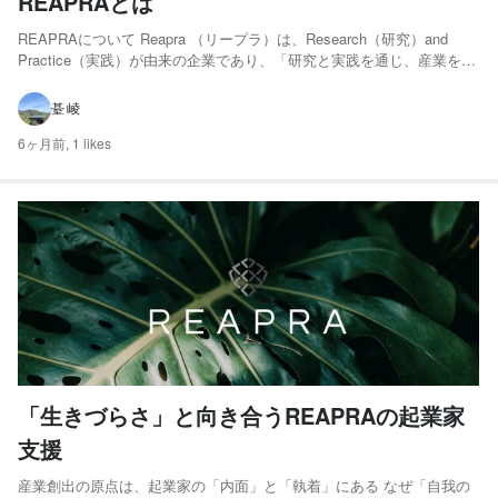
REAPRAとは
REAPRAについて Reapra （リープラ）は、Research（研究）and
Practice（実践）が由来の企業であり、「研究と実践を通じ、産業を創
出し社会に貢献する」というミッションのもと、東南アジアと日本を中
心にまだ事業が立ち上がっていないゼロの状態から起業家に出資し、長
䑓 崚
期視点で事業成長を伴走・支援す...
6ヶ月前,
1 likes
「生きづらさ」と向き合うREAPRAの起業家
支援
産業創出の原点は、起業家の「内面」と「執着」にある なぜ「自我の