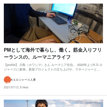
PMとして海外で暮らし、働く。筋金入りフリ
ーランスの、ルーマニアライフ
【profile】 川島（カワシマ）さん ルーマニア在住。 2020年よりK.S.ロ
ジャースに参画。新規プロジェクトの立ち上げや、マネージャーとし
てプロジェクト管理を行い、PMとしての役割を担っている。 住みやす
く働きやすい、ルーマニアの暮らし ー川島さんは現在ルーマニアにお
K.S.ロジャース人事
住まいとのことですが… ルーマニアの...
2021/07/12
,
6 likes