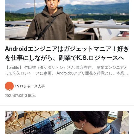
Androidエンジニアはガジェットマニア！好き
を仕事にしながら、副業でK.S.ロジャースへ
【profile】 竹田智（タケダサトシ）さん 東京在住。 副業エンジニアと
してK.S.ロジャースに参画。 Androidのアプリ開発を得意とし、本業で
も副業でもAndroidに特化した開発にかかわる。 はじめての副業、選ん
だのはK.S.ロジャース ー本業の会社公認で、副業としてK.S.ロジャー
K.S.ロジャース人事
スに参画されてい...
2021/07/05
,
3 likes