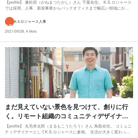
【profile】 兼松崇（かねまつたかし）さん 千葉在住。 K.S.ロジャース
では採用、人事、新規事業からバックオフィスまで幅広い領域にかか
わり、活躍している。 人材業界の営業から、フリーへ転向。きっかけ
はビール！？ K.S.ロジャースに参画したのは、2020年の4月です。 前
K.S.ロジャース人事
職が一緒だったメンバーがK.S....
2021/09/28
,
4 likes
まだ見えていない景色を見つけて、創りに行
く。リモート組織のコミュニティデザイナー
が挑む変革とは
【profile】 丸毛幸太郎（まるもこうたろう）さん 鳥取在住。 コミュニ
ティデザイナーとしてK.S.ロジャースに参画。 生活が大きく変わっ
た、2020年 ー現在は鳥取からK.S.ロジャースに参画されているという