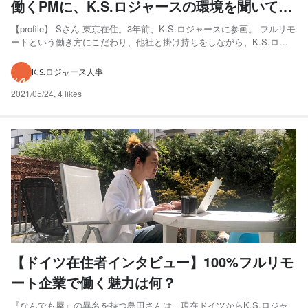
働くPMに、K.S.ロジャースの環境を聞いてみ
ました
【profile】 Sさん 東京在住。3年前、K.S.ロジャースに参画。 フルリモ
ートという働き方にこだわり、他社と掛け持ちをしながら、K.S.ロジ
ャース（略称：KSR）では主にPMを担当。 リビングで、猫と仕事？
ー今、どこからオンライン取材に参加されていますか？ フルリモート
K.S.ロジャース人事
勤務なので、自宅からつないでいま...
2021/05/24
,
4 likes
【ドイツ在住者インタビュー】100%フルリモ
ート企業で働く魅力は何？
『なんでも屋』の異名を持つ島田さんは、現在ドイツからK.S.ロジャ