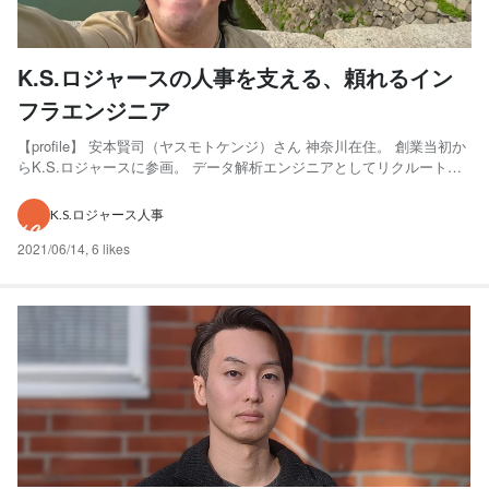
K.S.ロジャースの人事を支える、頼れるイン
フラエンジニア
【profile】 安本賢司（ヤスモトケンジ）さん 神奈川在住。 創業当初か
らK.S.ロジャースに参画。 データ解析エンジニアとしてリクルートに
勤務した経歴を持ち、K.S.ロジャース株式会社（略称：K.S.ロジャー
ス）の人事面を支える頼れる存在。 SUUMOから、家を買って転職！？
K.S.ロジャース人事
ーお仕事は、基本ご自宅でされ...
2021/06/14
,
6 likes