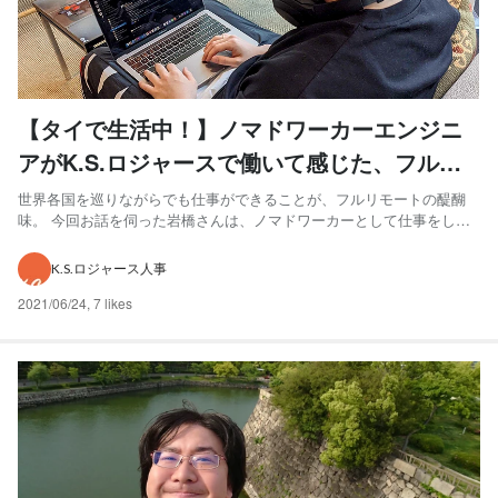
【タイで生活中！】ノマドワーカーエンジニ
アがK.S.ロジャースで働いて感じた、フルリ
モートのリアル
世界各国を巡りながらでも仕事ができることが、フルリモートの醍醐
味。 今回お話を伺った岩橋さんは、ノマドワーカーとして仕事をしな
がら海外生活を続けています。 フルリモートだから為せる生き方をす
る岩橋さんに、K.S.ロジャース株式会社（以下K.S.ロジャース）はど
K.S.ロジャース人事
のように映っているのか、インタビューしてみました。 【...
2021/06/24
,
7 likes