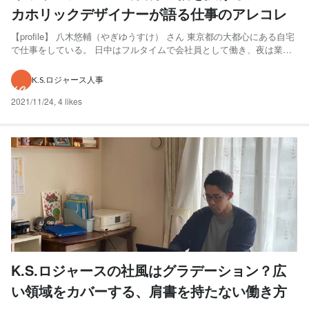
カホリックデザイナーが語る仕事のアレコレ
【profile】 八木悠輔（やぎゆうすけ） さん 東京都の大都心にある自宅
で仕事をしている。 日中はフルタイムで会社員として働き、夜は業務
委託という形でK.S.ロジャース株式会社(以下：K.S.ロジャース)とも仕
事をしている。案件の進行が困難な案件ほど攻略に燃えるようだ。 本
K.S.ロジャース人事
当に僕、ワーカホリックでして…。 ...
2021/11/24
,
4 likes
K.S.ロジャースの社風はグラデーション？広
い領域をカバーする、肩書を持たない働き方