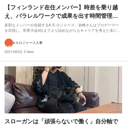
【フィンランド在住メンバー】時差を乗り越
え、パラレルワークで成果を出す時間管理の
コツとは？
多彩なメンバーが在籍するK.S.ロジャース。岩崎さんはプロゲーマー
を目指し、世界大会4位まで上り詰めながらもキャリアを考えた末に引
退したという、異色の経歴の持ち主。 北欧の地で生活する岩崎さん
の、仕事に関する考え方や1日の過ごし方に迫ってみました。
K.S.ロジャース人事
【profile】 岩崎優介（いわさきゆうすけ） さん フィンラ...
2021/06/02
,
5 likes
スローガンは「頑張らないで働く」自分軸で