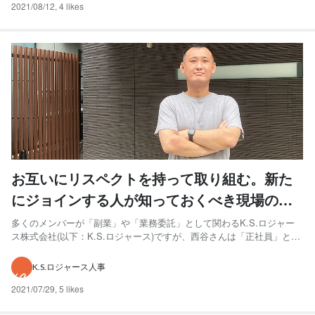
2021/08/12
,
4 likes
お互いにリスペクトを持って取り組む。新た
にジョインする人が知っておくべき現場のコ
ミュニケーションについて、PMに聞いてみ
多くのメンバーが「副業」や「業務委託」として関わるK.S.ロジャー
ス株式会社(以下：K.S.ロジャース)ですが、西谷さんは「正社員」とし
た！
て在籍する珍しいタイプ。 がっつりとK.S.ロジャースで仕事をしてい
る西谷さんに、社内の雰囲気やフルリモートのコミュニケーションの
K.S.ロジャース人事
リアルを聞いてみました。 【profile】 西...
2021/07/29
,
5 likes