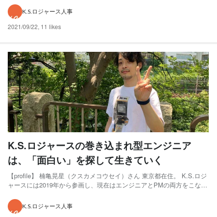
ことですが… 2020年4月、緊急事態宣言が出た時期から鳥取に住み始め
K.S.ロジャース人事
ました。ここは妻の実家なんで...
2021/09/22
,
11 likes
K.S.ロジャースの巻き込まれ型エンジニア
は、「面白い」を探して生きていく
【profile】 楠亀晃星（クスカメコウセイ）さん 東京都在住。 K.S.ロジ
ャースには2019年から参画し、現在はエンジニアとPMの両方をこなす
プレイングマネージャーとして活躍中。 応募の理由は、「面白そう」
とピンと来たから ー珍しい苗字ですね！ 今は東京に住んでいますが、
K.S.ロジャース人事
出身は滋賀県です。同じ苗字の人には...