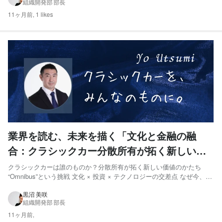
組織開発部 部長
“効率”より“共感”を選んだ理由：地域密...
11ヶ月前,
1 likes
業界を読む、未来を描く「文化と金融の融
合：クラシックカー分散所有が拓く新しい投
資の世界」
クラシックカーは誰のものか？分散所有が拓く新しい価値のかたち
“Omnibus”という挑戦 文化 × 投資 × テクノロジーの交差点 なぜ今、ク
ラシックカー投資が熱いのか？ クラシックカーファンドの仕組みと国
内外の事例 国内の事例 海外の事例 ミライへの問いかけ 🔧 現在の課題
黒沼 美咲
組織開発部 部長
と、共に挑む仲間を求めています ...
11ヶ月前,