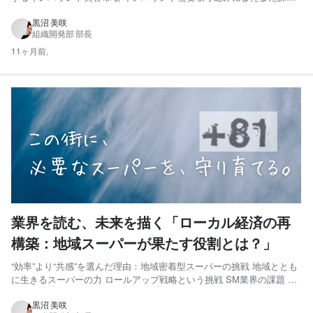
も多い 気になるインバウンド顧客の来店経路は？ 訪日外国人側には不
都合はないのか？ 受け入れ環境整備による増収の期待 私たちの挑戦：
黒沼 美咲
組織開発部 部長
マッチングで“文化の壁”を越える ミラ...
11ヶ月前,
業界を読む、未来を描く「ローカル経済の再
構築：地域スーパーが果たす役割とは？」
“効率”より“共感”を選んだ理由：地域密着型スーパーの挑戦 地域ととも
に生きるスーパーの力 ロールアップ戦略という挑戦 SM業界の課題 地
域に支持されるローカルSMの強みとは 事業開発の現場から：採用とい
う未来への布石 情報提供・お問い合わせのお願い ミライへの問いかけ
黒沼 美咲