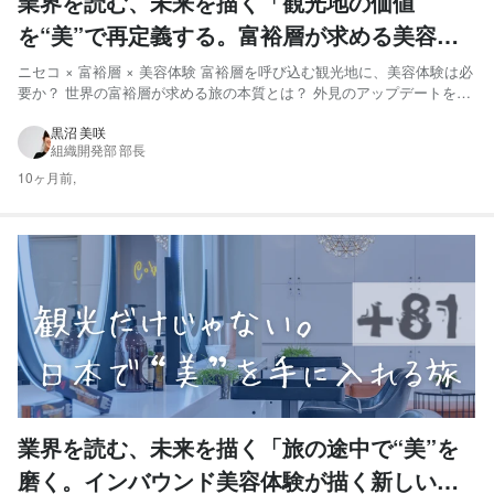
業界を読む、未来を描く「観光地の価値
を“美”で再定義する。富裕層が求める美容体
験とは」
ニセコ × 富裕層 × 美容体験 富裕層を呼び込む観光地に、美容体験は必
要か？ 世界の富裕層が求める旅の本質とは？ 外見のアップデートを求
める東アジアの富裕層 次に来る美容トレンドを予想してみた 美容体験
は、富裕層の旅にも必要 ミライへの問いかけ ニセコ × 富裕層 × 美容
黒沼 美咲
組織開発部 部長
体験 富裕層を呼び込む観光地に、美容...
10ヶ月前,
業界を読む、未来を描く「旅の途中で“美”を
磨く。インバウンド美容体験が描く新しい訪