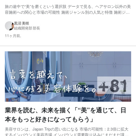
日旅行のカタチ」
旅の途中で“美”を磨くという選択肢 データで見る、ヘアサロン以外の美
容施術への関心と市場の可能性 施術ジャンル別の人気と特徴 施術ジャ
ンル別の訪日外国人受け入れ経験 オーバーツーリズムという課題 京都
の事例に見る、観光の光と影 美容業界におけるオーバーツーリズムの
黒沼 美咲
組織開発部 部長
可能性 持続可能な美容インバウンドのあり方とは？...
11ヶ月前,
業界を読む、未来を描く「“美”を通じて、日
本をもっと好きになってもらう」
美容サロンは、Japan Tripの思い出になる 市場の可能性：2.3倍に拡大
するインバウンド美容市場 インバウンド需要取り込みにまだまだ課題