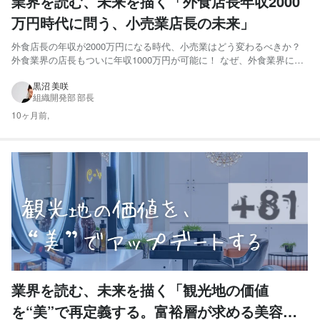
業界を読む、未来を描く「外食店長年収2000
万円時代に問う、小売業店長の未来」
外食店長の年収が2000万円になる時代、小売業はどう変わるべきか？
外食業界の店長もついに年収1000万円が可能に！ なぜ、外食業界に着
目したのか？ 小売業界の店長職はどうか？ 外食産業と小売業の働き方
の課題は？ 小売業界が今後学ぶべきこととは？ 私たちの挑戦 ミライへ
黒沼 美咲
組織開発部 部長
の問いかけ 外食店長の年収が2000万円に...
10ヶ月前,
業界を読む、未来を描く「観光地の価値
を“美”で再定義する。富裕層が求める美容体