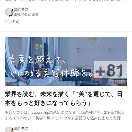
ンル別の訪日外国人受け入れ経験 オーバーツーリズムという課題 京都
の事例に見る、観光の光と影 美容業界におけるオーバーツーリズムの
黒沼 美咲
組織開発部 部長
可能性 持続可能な美容インバウンドのあり方とは？...
11ヶ月前,
業界を読む、未来を描く「“美”を通じて、日
本をもっと好きになってもらう」
美容サロンは、Japan Tripの思い出になる 市場の可能性：2.3倍に拡大
するインバウンド美容市場 インバウンド需要取り込みにまだまだ課題
も多い 気になるインバウンド顧客の来店経路は？ 訪日外国人側には不
都合はないのか？ 受け入れ環境整備による増収の期待 私たちの挑戦：
黒沼 美咲