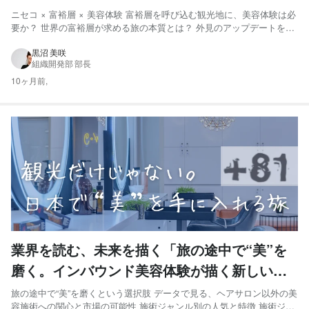
験とは」
ニセコ × 富裕層 × 美容体験 富裕層を呼び込む観光地に、美容体験は必
要か？ 世界の富裕層が求める旅の本質とは？ 外見のアップデートを求
める東アジアの富裕層 次に来る美容トレンドを予想してみた 美容体験
は、富裕層の旅にも必要 ミライへの問いかけ ニセコ × 富裕層 × 美容
黒沼 美咲
組織開発部 部長
体験 富裕層を呼び込む観光地に、美容...
10ヶ月前,
業界を読む、未来を描く「旅の途中で“美”を
磨く。インバウンド美容体験が描く新しい訪
日旅行のカタチ」
旅の途中で“美”を磨くという選択肢 データで見る、ヘアサロン以外の美
容施術への関心と市場の可能性 施術ジャンル別の人気と特徴 施術ジャ