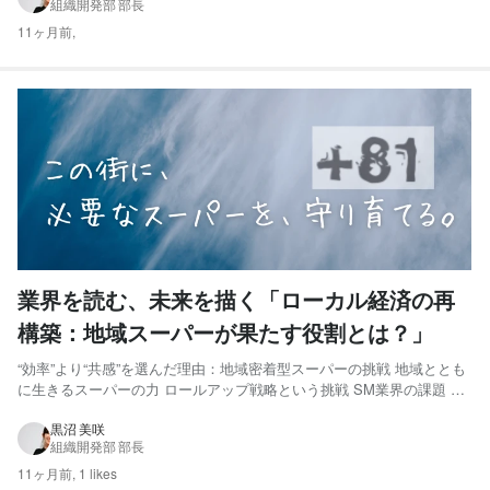
組織開発部 部長
マッチングで“文化の壁”を越える ミラ...
11ヶ月前,
業界を読む、未来を描く「ローカル経済の再
構築：地域スーパーが果たす役割とは？」
“効率”より“共感”を選んだ理由：地域密着型スーパーの挑戦 地域ととも
に生きるスーパーの力 ロールアップ戦略という挑戦 SM業界の課題 地
域に支持されるローカルSMの強みとは 事業開発の現場から：採用とい
う未来への布石 情報提供・お問い合わせのお願い ミライへの問いかけ
黒沼 美咲
組織開発部 部長
“効率”より“共感”を選んだ理由：地域密...
11ヶ月前,
1 likes