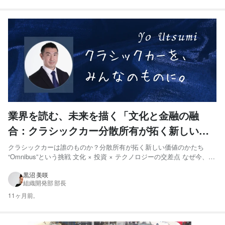
業界を読む、未来を描く「文化と金融の融
合：クラシックカー分散所有が拓く新しい投
資の世界」
クラシックカーは誰のものか？分散所有が拓く新しい価値のかたち
“Omnibus”という挑戦 文化 × 投資 × テクノロジーの交差点 なぜ今、ク
ラシックカー投資が熱いのか？ クラシックカーファンドの仕組みと国
内外の事例 国内の事例 海外の事例 ミライへの問いかけ 🔧 現在の課題
黒沼 美咲
組織開発部 部長
と、共に挑む仲間を求めています ...
11ヶ月前,