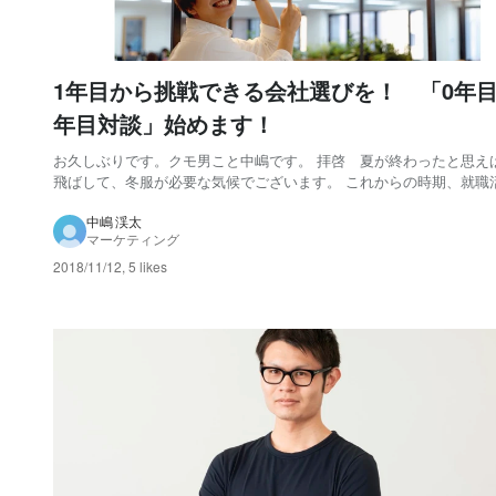
1年目から挑戦できる会社選びを！ 「0年目
年目対談」始めます！
お久しぶりです。クモ男こと中嶋です。 拝啓 夏が終わったと思え
飛ばして、冬服が必要な気候でございます。 これからの時期、就職
始めた人も、意識する人も、インターン中の人もいて、就職活動と
に心が引っかかる人が、多くなっている時期かと思われます。 突然
中嶋 渓太
マーケティング
が、みなさんが就職先の会社を選ぶ時に大事にし...
2018/11/12
,
5 likes