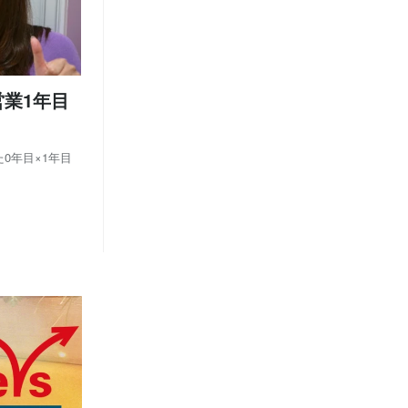
月
月
7
7
(1)
(1)
業1年目
0年目×1年目
es/142694 ） 人事