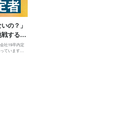
ないの？」
挑戦する理
会社19卒内定
行っています。
もですね！(笑)
さっている方は