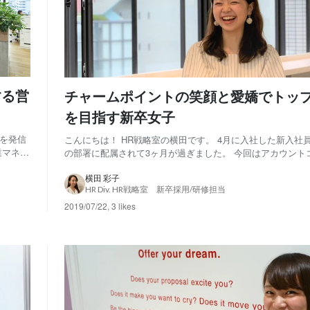
する営
チャームポイントの笑顔と愛嬌でトッ
を目指す新卒女子
報を発信
こんにちは！ HR戦略室の横田です。 4月に入社した新入社
業マネジ
の部署に配属されて3ヶ月が過ぎました。 今回はアカウント
。 テ
グ（営業）Div.の女性社員、“こはちゃん”をご紹介します！
って思
ャームポイントのこはちゃんは、なんと学生時代にシンガー
横田 彩子
HR Div. HR戦略室 新卒採用/研修担当
として活動していたという経歴...
2019/07/22
,
3 likes