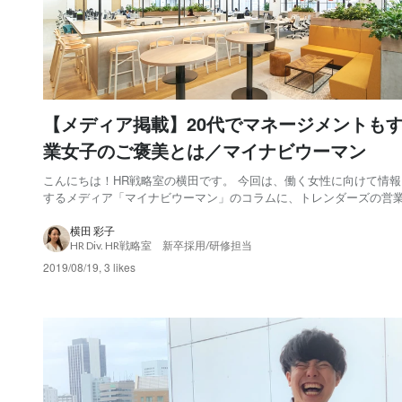
【メディア掲載】20代でマネージメントも
業女子のご褒美とは／マイナビウーマン
こんにちは！HR戦略室の横田です。 今回は、働く女性に向けて情
するメディア「マイナビウーマン」のコラムに、トレンダーズの営
ャー加藤美貴子の記事が掲載されましたのでご紹介したいと思います
ーマは、「＃私のご褒美ギフト」。 「これがあれば、またがんばろ
横田 彩子
HR Div. HR戦略室 新卒採用/研修担当
える！」という働く女性のご褒美を探る連載...
2019/08/19
,
3 likes