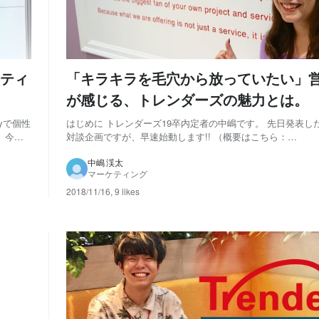
ティ
「キラキラを毛穴から放っていたい」営
が感じる、トレンダーズの魅力とは。
yで個性
はじめに トレンダーズ19卒内定者の中嶋です。 先日発表した
 今回
対談企画ですが、早速始動します!! （概要はこちら：
へのイン
https://www.wantedly.com/companies/trenders/post_articl
う、ト
の松本さんに1年目の先輩インタビューのことを相談し...
中嶋 渓太
マーケティング
2018/11/16
,
9 likes