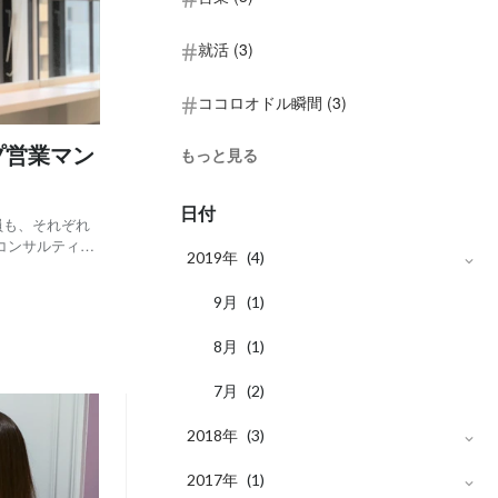
就活 (3)
ココロオドル瞬間 (3)
プ営業マン
もっと見る
日付
員も、それぞれ
コンサルティン
2019年
(4)
 弾ける笑顔がチ
ソングライター
月
9
(1)
月
8
(1)
月
7
(2)
2018年
(3)
月
2017年
11
(2)
(1)