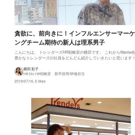
貪欲に、前向きに！インフルエンサーマーケ
ングチーム期待の新人は理系男子
こんにちは。 トレンダーズHR戦略室の横田です。 これからWantedl
豊かなトレンダーズの社員をどんどん紹介していきたいと思います！
は、入社して3ヶ月が過ぎた新卒1年目の“なかじ”こと中嶋渓太くん
タビュー企画をお届けします。 大学院で蜘蛛の研究をしていたとい
横田 彩子
HR Div. HR戦略室 新卒採用/研修担当
レンダーズでは異色の経歴を...
2019/07/16
,
5 likes