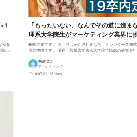
×1
「もったいない、なんでその道に進ま
理系大学院生がマーケティング業界に
由とは
ば秋を
蜘蛛の巣です。 あ、自己紹介遅れました、トレンダーズ株式
活動を
者の中嶋です。 現在、首都大学東京大学院で蜘蛛の研究を
いう言葉
Wantedlyの記事に蜘蛛の巣の写真を載せたのは私が初めてか
です
写真のことは少し置いておいて。この記事に目を通してくだ
中嶋 渓太
マーケティング
「理系で、バリバリ研究...
2018/07/31
,
15 likes