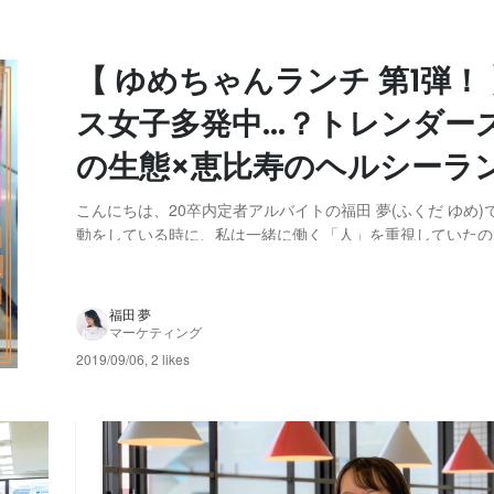
【 ゆめちゃんランチ 第1弾！
ス女子多発中...？トレンダー
の生態×恵比寿のヘルシーラ
こんにちは、20卒内定者アルバイトの福田 夢(ふくだ ゆめ)です！
動をしている時に、私は一緒に働く「人」を重視していたので
の社員紹介や新卒サイトの社員インタビューって どこか堅
りたい人間性の部分が見えなかったな～と感じていたんです。 現在は
レンダーズで内定者アルバイトをし...
福田 夢
マーケティング
2019/09/06
,
2 likes