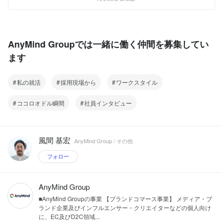
POKKT ◆パブリッシャーグロース事業部
*YouTube:
ームを、世界13市場17拠点に提供するテ
AnyManager ◆HRテック事業部
https://www.youtube.com/channel/UC-
クノロジーカンパニーです。 現在、世界
TalentMind 最新のニュースはこちらでご
jHFUN5JxLjvihZkwT98Rg ーーーー
13市場に17拠点を展開し、これまでに総
覧ください
AnyMind Groupの事業部 ◆D2Cソリュー
額62.3百万米ドル（約68.6億円）の資金
▶︎https://anymindgroup.com/ja/news/
ションズ事業部 AnyFactory AnyShop
を調達しています。 代表の十河はForbes
AnyMind Groupでは一緒に働く仲間を募集してい
AnyLogi ◆インフルエンサーマーケティ
JAPANの「日本の起業家ランキング
ます
ング事業部 AnyTag ◆クリエイターグロ
2021」で"日本の起業家TOP20"に選出さ
ース事業部 AnyCreator ◆デジタルマーケ
れています。 *note:
ティング事業部 AnyDigital DOOH
https://note.anymindgroup.com/ *Twitter:
私の就活
採用現場から
ワークスタイル
(Digital-out-of-home/屋外デジタル広告)
https://twitter.com/AnyMindCareers
POKKT ◆パブリッシャーグロース事業部
*YouTube:
AnyManager ◆HRテック事業部
https://www.youtube.com/channel/UC-
ココロオドル瞬間
社員インタビュー
TalentMind 最新のニュースはこちらでご
jHFUN5JxLjvihZkwT98Rg ーーーー
覧ください
AnyMind Groupの事業部 ◆D2Cソリュー
▶︎https://anymindgroup.com/ja/news/
ションズ事業部 AnyFactory AnyShop
AnyLogi ◆インフルエンサーマーケティ
風間 基宏
AnyMind Group / その他
ング事業部 AnyTag ◆クリエイターグロ
ース事業部 AnyCreator ◆デジタルマーケ
フォロー
ティング事業部 AnyDigital DOOH
(Digital-out-of-home/屋外デジタル広告)
POKKT ◆パブリッシャーグロース事業部
AnyMind Group
AnyManager ◆HRテック事業部
■AnyMind Groupの事業 【ブランドコマース事業】 メディア・ブ
TalentMind 最新のニュースはこちらでご
ランド企業及びインフルエンサー・クリエイターなどの個人向け
覧ください
に、EC及びD2C領域...
▶︎https://anymindgroup.com/ja/news/