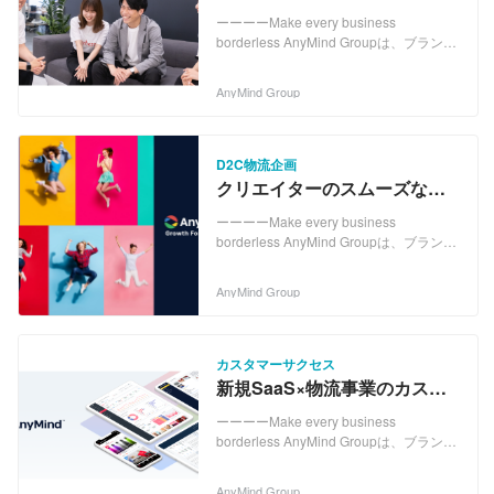
JAPANの「日本の起業家ランキング
変革を起こす物流/倉庫管理
2021」で"日本の起業家TOP20"に選出さ
ーーーーMake every business
Wanted!
れています。 *note:
borderless AnyMind Groupは、ブランド
https://note.anymindgroup.com/ *Twitter:
の生産・EC構築・マーケティング・物流
https://twitter.com/AnyMindCareers
を ワンストップで支援するプラットフォ
AnyMind Group
*YouTube:
ームを、世界13市場17拠点に提供するテ
https://www.youtube.com/channel/UC-
クノロジーカンパニーです。 現在、世界
jHFUN5JxLjvihZkwT98Rg ーーーー
13市場に17拠点を展開し、これまでに総
AnyMind Groupの事業部 ◆D2Cソリュー
額62.3百万米ドル（約68.6億円）の資金
D2C物流企画
ションズ事業部 AnyFactory AnyShop
を調達しています。 代表の十河はForbes
クリエイターのスムーズな
AnyLogi ◆インフルエンサーマーケティ
JAPANの「日本の起業家ランキング
D2C事業立ち上げ～運用を支
ング事業部 AnyTag ◆クリエイターグロ
2021」で"日本の起業家TOP20"に選出さ
ーーーーMake every business
援！物流企画募集
ース事業部 AnyCreator ◆デジタルマーケ
れています。 *note:
borderless AnyMind Groupは、ブランド
ティング事業部 AnyDigital DOOH
https://note.anymindgroup.com/ *Twitter:
の生産・EC構築・マーケティング・物流
(Digital-out-of-home/屋外デジタル広告)
https://twitter.com/AnyMindCareers
を ワンストップで支援するプラットフォ
AnyMind Group
POKKT ◆パブリッシャーグロース事業部
*YouTube:
ームを、世界13市場17拠点に提供するテ
AnyManager ◆HRテック事業部
https://www.youtube.com/channel/UC-
クノロジーカンパニーです。 現在、世界
TalentMind 最新のニュースはこちらでご
jHFUN5JxLjvihZkwT98Rg ーーーー
13市場に17拠点を展開し、これまでに総
覧ください
AnyMind Groupの事業部 ◆D2Cソリュー
額62.3百万米ドル（約68.6億円）の資金
カスタマーサクセス
▶︎https://anymindgroup.com/ja/news/
ションズ事業部 AnyFactory AnyShop
を調達しています。 代表の十河はForbes
新規SaaS×物流事業のカスタ
AnyLogi ◆インフルエンサーマーケティ
JAPANの「日本の起業家ランキング
マーサクセス立ち上げメンバ
ング事業部 AnyTag ◆クリエイターグロ
2021」で"日本の起業家TOP20"に選出さ
ーーーーMake every business
ー募集！
ース事業部 AnyCreator ◆デジタルマーケ
れています。 *note:
borderless AnyMind Groupは、ブランド
ティング事業部 AnyDigital DOOH
https://note.anymindgroup.com/ *Twitter:
の生産・EC構築・マーケティング・物流
(Digital-out-of-home/屋外デジタル広告)
https://twitter.com/AnyMindCareers
を ワンストップで支援するプラットフォ
AnyMind Group