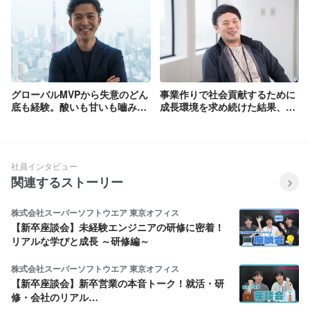
から、新卒2年目で3カ国の営業
GROVE 北島 惇起
マネージメントを任されるまで
の話
グローバルMVPから失意のどん
事業作りで社会貢献するために
底も経験。酸いも甘いも嚙み分
成長環境を求め続けた結果、
けたAnyMindでの4年間
AnyMindに行き着いた話
社員インタビュー
関連するストーリー
株式会社スーパーソフトウエア 東京オフィス
【新卒座談会】未経験エンジニアの研修に密着！
リアルな学びと成長 ～研修編～
株式会社スーパーソフトウエア 東京オフィス
【新卒座談会】新卒営業の本音トーク！就活・研
修・会社のリアル…