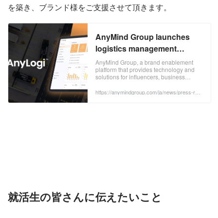
を築き、ブランド様をご支援させて頂きます。
AnyMind Group launches
logistics management
platform, AnyLogi, to solve
AnyMind Group, a brand enablement
platform that provides technology and
logistics challenges in the
solutions for influencers, business
D2C and e-commerce
owners, marketers and publishers, has
today officially launched AnyLogi, a
https://anymindgroup.com/ja/news/press-rele
industry
ase/11845/
logistics management platform for
individuals and businesses who are loo
就活生の皆さんに伝えたいこと