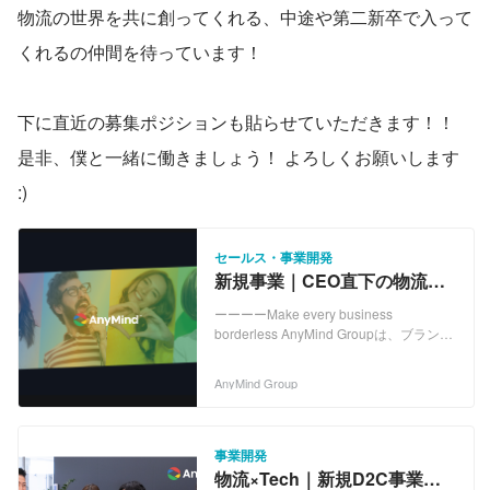
物流の世界を共に創ってくれる、中途や第二新卒で入って
くれるの仲間を待っています！
下に直近の募集ポジションも貼らせていただきます！！
是非、僕と一緒に働きましょう！ よろしくお願いします 
:)
セールス・事業開発
新規事業｜CEO直下の物流
×SaaS事業で営業戦略
ーーーーMake every business
Wanted!
borderless AnyMind Groupは、ブランド
の生産・EC構築・マーケティング・物流
を ワンストップで支援するプラットフォ
AnyMind Group
ームを、世界13市場17拠点に提供するテ
クノロジーカンパニーです。 現在、世界
13市場に17拠点を展開し、これまでに総
額62.3百万米ドル（約68.6億円）の資金
事業開発
を調達しています。 代表の十河はForbes
物流×Tech｜新規D2C事業に