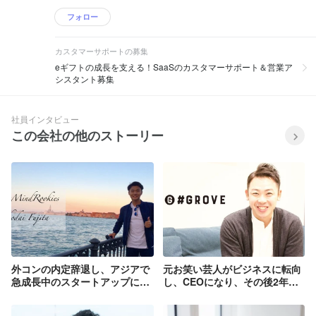
フォロー
カスタマーサポートの募集
eギフトの成長を支える！SaaSのカスタマーサポート＆営業ア
シスタント募集
社員インタビュー
この会社の他のストーリー
外コンの内定辞退し、アジアで
元お笑い芸人がビジネスに転向
急成長中のスタートアップに入
し、CEOになり、その後2年の
社を決め、大学卒業式翌日にベ
うちに2社からM&Aされた
トナムへ渡航！就活中の時の話
話。：CEOインタビュー／