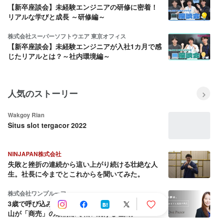
【新卒座談会】未経験エンジニアの研修に密着！
リアルな学びと成長 ～研修編～
株式会社スーパーソフトウエア 東京オフィス
【新卒座談会】未経験エンジニアが入社1カ月で感
じたリアルとは？～社内環境編～
人気のストーリー
Wakgoy Rian
Situs slot tergacor 2022
NINJAPAN株式会社
失敗と挫折の連続から這い上がり続ける壮絶な人
生。社長に今までとこれからを聞いてみた。
株式会社ワンプルーフ
3歳で呼び込み、18歳でEC開設。女性経営者・平
山が「商売」の最前線で戦い続ける理由。