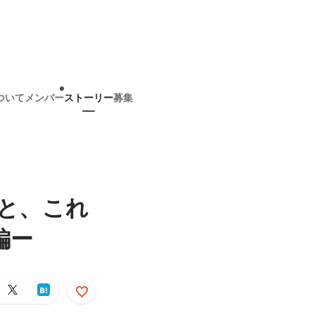
ついて
メンバー
ストーリー
募集
こと、これ
編ー