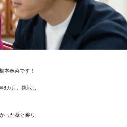
と根本春菜です！
1年8カ月、挑戦し
かった壁と乗り