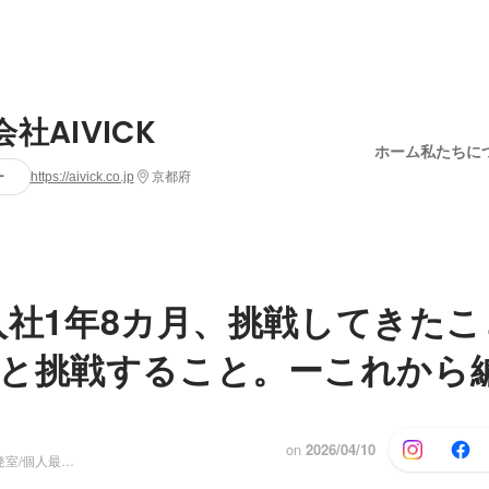
社AIVICK
ホーム
私たちに
ー
https://aivick.co.jp
京都府
CK入社1年8カ月、挑戦してきた
と挑戦すること。ーこれから
on
2026/04/10
サービス企画開発室/個人最適 リーダー