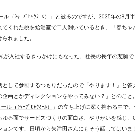
ール（ｼｬｰﾌﾟﾋｬｸﾐｰﾙ）
」と被るのですが、2025年の8月
れてくれた桃を給湯室で二人剝いているとき、「春ちゃん
けられました。
、私が入社するきっかけにもなった、社長の長年の悲願で
括として参画するつもりだったので「やります！」と答
の企画とかディレクションをやってみない？」とのこと
ミール（ｼｬｰﾌﾟﾋｬｸﾐｰﾙ）
」の立ち上げに深く携わる中で、
らゆる面でサービスづくりの面白さ、やりがいを感じ、
ションです。日頃から
矢津田さん
にもそう話してはいま