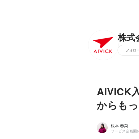
株式会
フォロ
AIVI
からもっ
根本 春菜