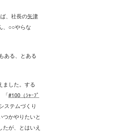
半ば、社長の
矢津
、○○やらな
もある、とある
えました。する
。「
#100（ｼｬｰﾌﾟ
システムづくり
いつかやりたいと
したが、とはいえ