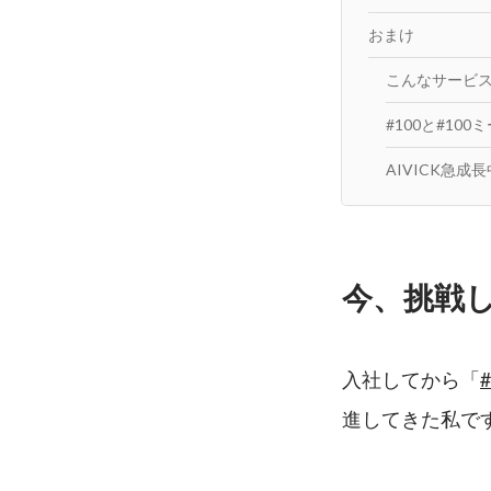
おまけ
こんなサービ
#100と#10
AIVICK急
今、挑戦
入社してから「
進してきた私で