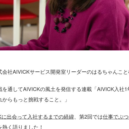
会社AIVICKサービス開発室リーダーのはるちゃんこ
を通してAIVICKの風土を発信する連載「AIVICK入社
れからもっと挑戦すること。」
ICKに出会って入社するまでの経緯
、第2回では
仕事でぶつ
を熱く語りました！