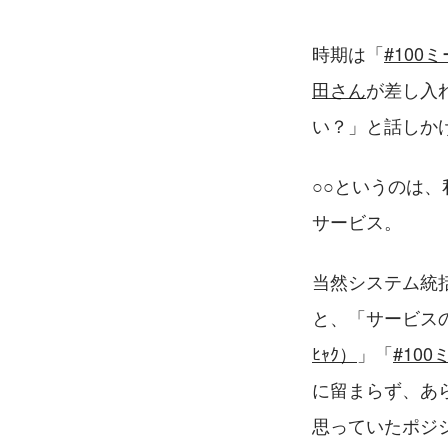
時期は「
#100ミ
田さん
が差し入
い？」と話しか
○○というのは
サービス。
当然システム統
と、「サービス
ﾋｬｸ）
」「
#100
に留まらず、あ
思っていたポジ