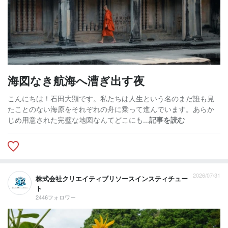
海図なき航海へ漕ぎ出す夜
こんにちは！石田大顕です。私たちは人生という名のまだ誰も見
たことのない海原をそれぞれの舟に乗って進んでいます。あらか
じめ用意された完璧な地図なんてどこにも...
記事を読む
2026/07/31
株式会社クリエイティブリソースインスティチュー
ト
2446フォロワー