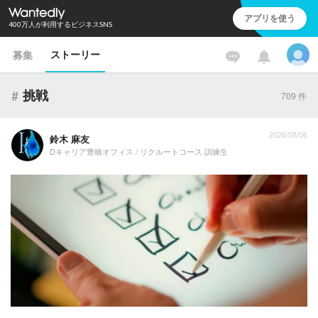
アプリを使う
400万人が利用するビジネスSNS
ストーリー
募集
#
挑戦
709
件
2026/08/06
鈴木 麻友
Dキャリア豊橋オフィス / リクルートコース 訓練生