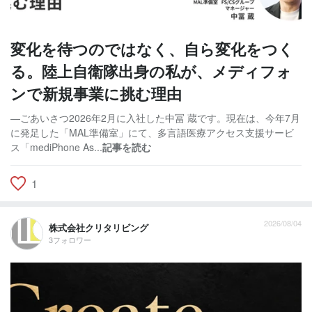
変化を待つのではなく、自ら変化をつく
る。陸上自衛隊出身の私が、メディフォ
ンで新規事業に挑む理由
―ごあいさつ2026年2月に入社した中冨 蔵です。現在は、今年7月
に発足した「MAL準備室」にて、多言語医療アクセス支援サービ
ス「mediPhone As...
記事を読む
1
2026/08/04
株式会社クリタリビング
3フォロワー