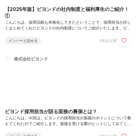
【2025年版】ビヨンドの社内制度と福利厚生のご紹介！
①
こんにちは。採用活動も本格化してきたということで、採用担当が詳し
くまとめてくれたビヨンドの社内制度についてご紹介いたします。ビヨ
ンド社員がどのような環境で働いているのか知ってもらえれば幸いです
🌸働く環境オフィスの雰囲気: 洗練されたデザインで、「行きたくなる
メンバーと話せる
1年以上前
オフィス」がコンセプト。フリーアドレス制: 気分や業務内容に合わせ
て自由に席を選択。リラックスタイム: ゲームやコーヒーを楽しむ休憩
スペースあり。柔軟な働き方フレックスタイム制: コアタイムは12:00
株式会社ビヨンド
～18:00。ハイブリッド勤務: 在宅勤務とオフィス勤務の併用。多様な
スタイル: 髪色髪型・ピアスネイル服装も自由。スキルアップの機会...
ビヨンド採用担当が語る面接の裏側とは？
こんにちは。今回は、ビヨンドの採用担当が面接のポイントについて教
えてくれたのでご紹介します。面接を受ける際のヒントにしてみてくだ
さい！ビヨンドの採用面接、実はこんな感じ！① 人柄も重視します！
ビヨンドでは「技術力」だけでなく、「人柄」や「考え方」を重視して