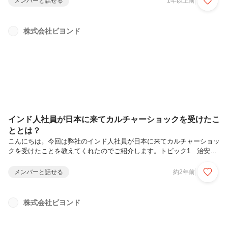
メンバーと話せる
1年以上前
います。例えば…チームワークを大切にできるか主体的に学ぶ意欲があ
るか誠実に行動できるか面接では、学生時代のエピソードや挑戦経験を
尋ねることがあります。失敗談も歓迎です！そうした経験を通じて得た
株式会社ビヨンド
教訓や学びを語っていただくことで、「この方と共に働きたい」と思え
る要素を見つけ出すことができます。② リラックスした雰囲気です！
ビヨンドの面接はカ...
インド人社員が日本に来てカルチャーショックを受けたこ
ととは？
こんにちは。今回は弊社のインド人社員が日本に来てカルチャーショッ
クを受けたことを教えてくれたのでご紹介します。トピック1 治安の
良さ日本の治安は非常に良いです。例えば、小さな子供でも一人で電車
に乗っていることがあります。また、日本では24時間営業のコンビニ
メンバーと話せる
約2年前
やレストランが普通にありますが、他の国ではそれが珍しいことです。
さらに、無人販売店も多く見られますが、インドではそれを見たことが
ありませんし、他の国でも珍しいです。時間を気にせずに女性も安心し
株式会社ビヨンド
て外を歩ける環境も整っています。日本は犯罪率が低く、防犯カメラの
設置や警察の巡回がしっかりしているため、多くの人が安心して日常生