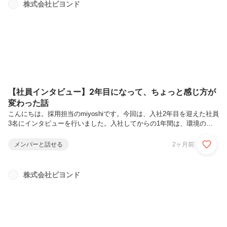
さい。北田さん・人事部①サブリーダーになって、仕事への向き合い方
株式会社ビヨンド
で変わったことはありますか？② 後輩と仕事をする中で、意識してい
ることはありますか？③今後、挑戦していきたいことや目標を教えてく
ださい。インタビ...
【社員インタビュー】2年目になって、ちょっと感じ方が
変わった話
こんにちは。採用担当のmiyoshiです。今回は、入社2年目を迎えた社員
3名にインタビューを行いました。入社してからの1年間は、環境の変
化や新しい挑戦の連続です。そんな日々を経て、皆さんがどんなことを
感じ、どのように成長してきたのかを聞いてみました。これから入社を
メンバーと話せる
2ヶ月前
考えている方にとって、少しでも働くイメージが具体的になるきっかけ
になれば嬉しいです。やださん・システムソリューション部やださんが
所属するシステムソリューション部は、クラウドサーバーの構築から、
株式会社ビヨンド
クラウドサーバーの安定運用を行う部署です。海外拠点の地理と時差を
利用し、24時間365日有人監視でクラウドサーバーの安定運用を行って
います...