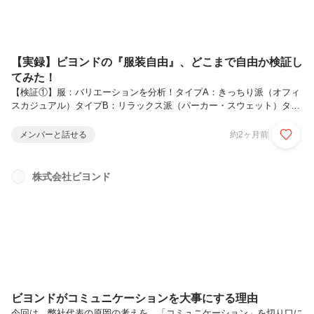
【実録】ビヨンドの『服装自由』、どこまで自由か検証し
てみた！
【検証①】服：バリエーションを分析！タイプA：きっちり派（オフィ
スカジュアル）タイプB：リラックス派（パーカー・スウェット）タイ
プC：トレンド派（個性派ファッション）【検証②】髪型・ネイル・ひ
げ：どこまでOK？を調査！なぜ、私たちは「自由」にこだわるのか？
メンバーと話せる
約2ヶ月前
1. 「スーツである必要、本当にある？」という疑問2.「個性」が組織に
体温を与える3.【ルーツ】「見た目や役職」で人を判断しないおわりに
こんにちは。採用担当のmiyoshiです。求人票や採用媒体で「服装自
株式会社ビヨンド
由」の文字をよく見かけます。でも、いざ面接や初出勤となると「本当
にパーカーでいいのか」「金髪は浮かないか」と不安になりますよね。
そこで...
ビヨンドがコミュニケーションを大事にする理由
今回は、弊社代表の原岡の考えを、「コミュニケーション」を切り口に