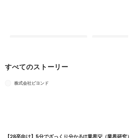
すべてのストーリー
【28卒向け】5分でざっくり分かるIT業
「夏休みは自分で決め
界💡（業界研究）
の夏季休暇制度とは？
株式会社ビヨンド
最新順で表示
最新順で表示
【28卒向け】5分でざっくり分かるIT業界💡（業界研究）