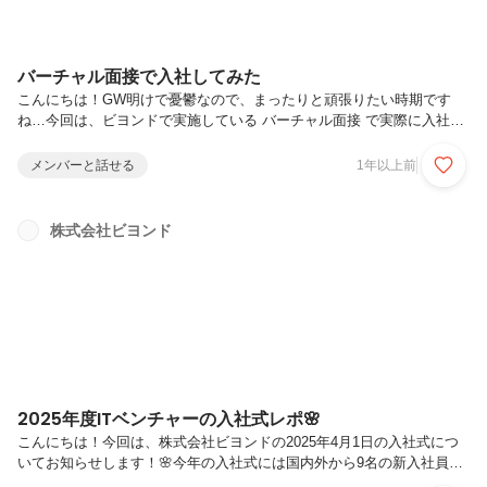
バーチャル面接で入社してみた
こんにちは！GW明けで憂鬱なので、まったりと頑張りたい時期です
ね…今回は、ビヨンドで実施している バーチャル面接 で実際に入社し
た方からのお話を記事にしています！（注：2022年度開催のバーチャ
ル面接を受けた方のお話となっておりますのでご承知おきください）1.
メンバーと話せる
1年以上前
バーチャル面接とはビヨンドの「バーチャル面接」は、アバターを使用
して顔を隠したまま行う面接です。これにより、学歴や性別、年齢など
の情報を排除し、フラットな状況で面接ができるので、個性だけで評価
株式会社ビヨンド
されます。インターネットに慣れ親しんでいる人なら受けたくなるので
はないでしょうか！2. 実際にバーチャル面接を受けてみた通常の採用
試験で聞か...
2025年度ITベンチャーの入社式レポ🌸
こんにちは！今回は、株式会社ビヨンドの2025年4月1日の入社式につ
いてお知らせします！🌸今年の入社式には国内外から9名の新入社員が
参加し、活気に満ちたスタートとなりました。下記で入社式の様子につ