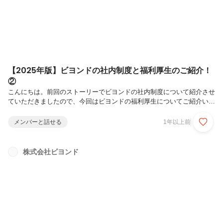
で...
【2025年版】ビヨンドの社内制度と福利厚生のご紹介！
②
こんにちは。前回のストーリーでビヨンドの社内制度について紹介させ
ていただきましたので、今回はビヨンドの福利厚生についてご紹介いた
します。ぜひ、ビヨンドのついてより詳しく知ってください👀健康管理
定期健康診断インフルエンザ予防接種補助保険・退職金各種社会保険:
メンバーと話せる
1年以上前
健康保険・厚生年金・雇用保険・労災保険退職金制度: 中小企業退職金
制度スキルアップ支援外部研修の費用負担: 参加費用は会社が負担業務
関連書籍の購入費負担: IT/Web資格に関する書籍やEラーニングなどそ
株式会社ビヨンド
の他の手当通勤手当: 上限月3万円近隣手当: 会社から2駅以内に居住の
場合 月2万円家族手当: 配偶者：5000円、子供：3000円...