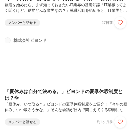
就活を始めたら、まず知っておきたいIT業界の基礎知識「IT業界ってよ
く聞くけど、結局どんな業界なの？」就職活動を始めると、IT業界とい
う言葉を目にする機会が増えます。しかし、IT業界にはさまざまな企業
や職種があり、「IT企業＝プログラミングをする会社」というイメージ
メンバーと話せる
27日前
だけではその全体像はつかめません。この記事では、就活生がまず押さ
えておきたいIT業界の基礎を5分で読めるようにまとめました。IT業界
とは？IT業界とは、情報技術（Information Technology）を活用して、
株式会社ビヨンド
システムやサービスを開発・提供・運用する企業の集まりです。身近な
ところでは、スマートフォンのアプリネットショ...
「夏休みは自分で決める。」ビヨンドの夏季休暇制度と
は？🌞
「夏休み、いつ取る？」ビヨンドの夏季休暇制度をご紹介！「今年の夏
休み、いつ取ろうかな。」そんな会話が社内で聞こえてくる季節になり
ました。旅行に行く人、実家へ帰省する人、趣味を満喫する人、家でゆ
っくり過ごす人。夏休みの過ごし方は人それぞれですよね。だからこ
メンバーと話せる
約1ヶ月前
そ、ビヨンドでは会社が決めた日に一斉に休むのではなく、一人ひとり