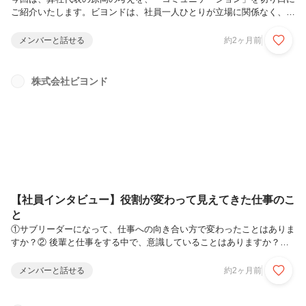
ご紹介いたします。ビヨンドは、社員一人ひとりが立場に関係なく、自
分の考えや違和感を率直に伝えられる「議論ができる会社」であり続け
たいと考えています。ここでいう議論とは、相手を否定したり勝ち負け
メンバーと話せる
約2ヶ月前
を決めたりするものではなく、異なる視点や考えを伝え、より良い答え
を見つけるための対話を意味します。社長に反対意見を言える組織仕事
の中では誰もが意見や違和感を持つものの、「間違っていたらどうしよ
株式会社ビヨンド
う」「空気を悪くしたくない」と考え、言葉にすることをためらってし
まう場面があります。しかし、ビヨンドでは社長に対してもマネージャ
ーやリーダーが遠慮...
【社員インタビュー】役割が変わって見えてきた仕事のこ
と
①サブリーダーになって、仕事への向き合い方で変わったことはありま
すか？② 後輩と仕事をする中で、意識していることはありますか？③
今後、挑戦していきたいことや目標を教えてください。小松さん・イノ
ベーション戦略部①サブリーダーになって、仕事への向き合い方で変わ
メンバーと話せる
約2ヶ月前
ったことはありますか？②チームで仕事を進める中で、大切にしている
ことはありますか？③今後、挑戦していきたいことや目標を教えてくだ