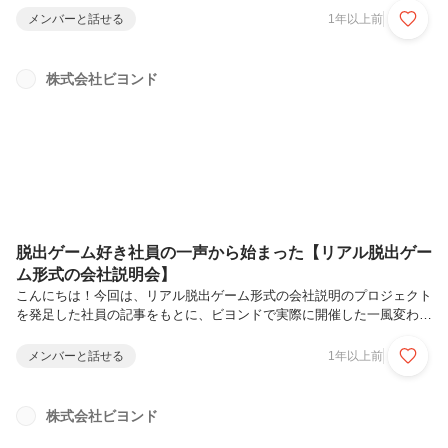
いてご紹介します！1日のスケジュール10:00～10:05 開会の挨拶10:05
メンバーと話せる
1年以上前
～10:15 代表挨拶（原岡代表取締役）10:15～10:35 マネージャーからの
挨拶（5名が参加）10:35～10:40 入社辞令授与10:40～10:55 新入社員か
らの挨拶10:55～11:00 閉会の挨拶（森田取締役）11:00～11:20 記念撮
株式会社ビヨンド
影18:30～20:00 懇親会（難波のお店でビュッフェスタイ...
脱出ゲーム好き社員の一声から始まった【リアル脱出ゲー
ム形式の会社説明会】
こんにちは！今回は、リアル脱出ゲーム形式の会社説明のプロジェクト
を発足した社員の記事をもとに、ビヨンドで実際に開催した一風変わっ
た会社説明会についてご紹介します。イベント概要開催場所: 株式会社
ビヨンド 大阪オフィス参加人数: 1チーム5人×4チーム（最大）ゲーム
メンバーと話せる
1年以上前
時間: 60分脱出ゲームのストーリービヨンドの会社説明会に参加したあ
なたが、何者かに閉じ込められてしまった！果たして、あなたはこの危
機から脱出できるのか！？おすすめポイント会社の雰囲気を直接体感:
株式会社ビヨンド
オフィスに来ることで、オンライン説明会よりも会社の魅力が伝わりま
す。初心者でも楽しめる難易度: 謎解きが初めての方でも安心して参加