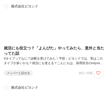
が自分の予定に合わせて夏季休暇を取得できる制度を設けています。今
回は、社員にも好評な「夏季休暇制度」をご紹介します！自分の好きな
株式会社ビヨンド
タイミングで取得できる夏季休暇ビヨンドの夏季休暇は、7月1日〜9月
30日の期間内であれば、自分の好きなタイミングで取得できます。会
社が「この日が夏休...
就活にも役立つ？「よんぴた」やってみたら、意外と当た
ってた話
4タイプってなに？診断を受けてみた！予想：ビヨンドでは、実はこの
タイプが多いかも？就活にも使える？こんにちは。採用担当のmiyoshi
です。就活中によく耳にする「自己分析」ですが、でもいざやってみる
と、自分って結局どんな人間なんだろうと迷ってしまうことってありま
メンバーと話せる
約2ヶ月前
せんか？そんな中で今回は、ちょっと面白い自己理解ツールをご紹介し
たいと思います。それが、書籍『人生の法則』（岡田斗司夫 著）に出
てくる4タイプ判定テスト、通称「よんぴた」です。自己PRや志望動機
株式会社ビヨンド
を考えるときもそうですが、社会に出てからも、自分らしい働き方って
なんだろうと考える場面は少なくありません。そんなとき、自分の考え
方や行動の...