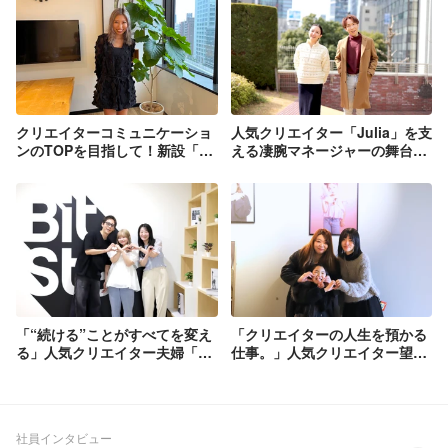
クリエイターコミュニケーショ
人気クリエイター「Julia」を支
ンのTOPを目指して！新設「ク
える凄腕マネージャーの舞台
リエイターコミュニケーション
裏！担当マネージャーのこと、
部」部長が語る、"BitStarのス
BitStarのこと聞いてみた！
カウト"とは【Starインタビュ
【Starインタビュー】
ー】
「“続ける”ことがすべてを変え
「クリエイターの人生を預かる
る」人気クリエイター夫婦「り
仕事。」人気クリエイター望蘭
ゅなりさ」とマネージャー・野
親子とBitStarマネージャーのリ
田が語る“伴走”のリアル
アル対談！
社員インタビュー