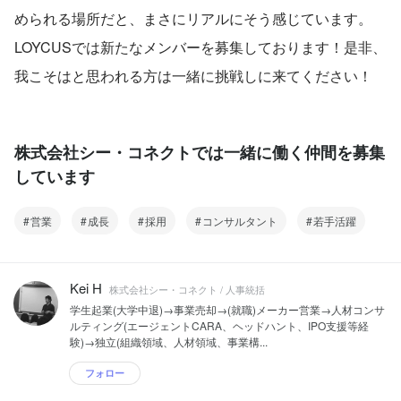
められる場所だと、まさにリアルにそう感じています。
LOYCUSでは新たなメンバーを募集しております！是非、
我こそはと思われる方は一緒に挑戦しに来てください！
株式会社シー・コネクトでは一緒に働く仲間を募集
しています
営業
成長
採用
コンサルタント
若手活躍
Kei H
株式会社シー・コネクト / 人事統括
学生起業(大学中退)→事業売却→(就職)メーカー営業→人材コンサ
ルティング(エージェントCARA、ヘッドハント、IPO支援等経
験)→独立(組織領域、人材領域、事業構...
フォロー