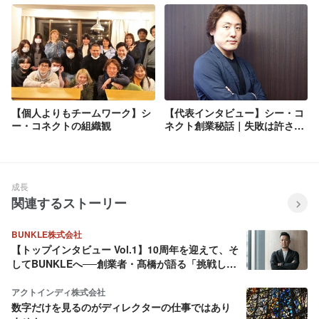
い！】
【個人よりもチームワーク】シ
【代表インタビュー】シー・コ
ー・コネクトの組織観
ネクト創業秘話｜失敗は許され
ない、まさに「背水の陣」でし
た
成長
関連するストーリー
BUNKLE株式会社
【トップインタビュー Vol.1】10周年を迎えて、そ
してBUNKLEへ──創業者・髙橋が語る「挑戦し続
ける理由」
アクトインディ株式会社
数字だけを見るのがディレクターの仕事ではあり