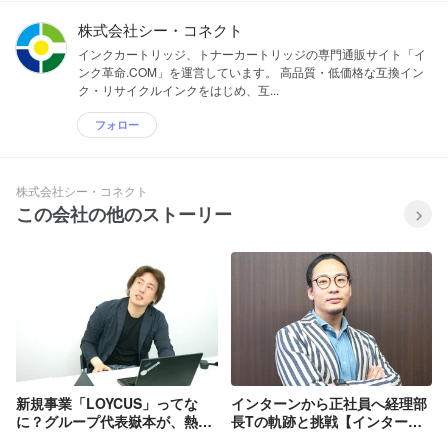
株式会社シー・コネクト
インクカートリッジ、トナーカートリッジの専門通販サイト「イ
ンク革命.COM」を運営しています。 高品質・低価格な互換イン
ク・リサイクルインクをはじめ、互...
フォロー
株式会社シー・コネクト
この会社の他のストーリー
新規事業「LOYCUS」ってな
インターンから正社員へ経理部
に？グループ代表嶽本が、熱く
長Tの軌跡と挑戦【インターン
語る新サービスの今と未来。
生・就活生は是非ご覧くださ