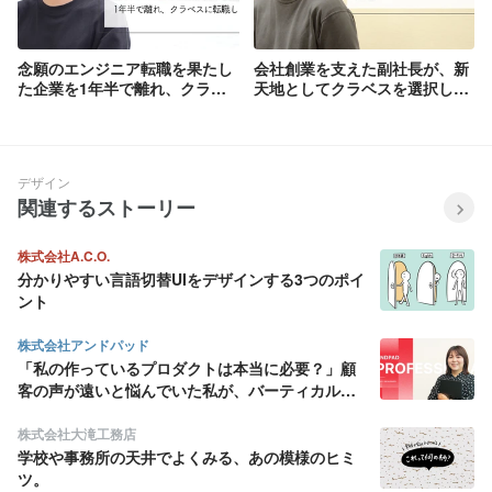
念願のエンジニア転職を果たし
会社創業を支えた副社長が、新
た企業を1年半で離れ、クラベ
天地としてクラベスを選択した
スに転職した理由
理由
デザイン
関連するストーリー
株式会社A.C.O.
分かりやすい言語切替UIをデザインする3つのポイ
ント
株式会社アンドパッド
「私の作っているプロダクトは本当に必要？」顧
客の声が遠いと悩んでいた私が、バーティカル
SaaS にデザインの面白さを見出すまで
株式会社大滝工務店
学校や事務所の天井でよくみる、あの模様のヒミ
ツ。