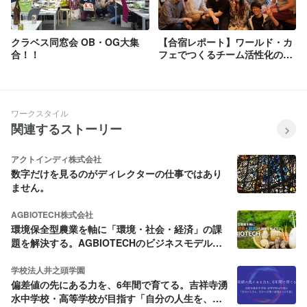
クラベス同窓会 OB・OG大集
【合宿レポート】ワールド・カ
合！！
フェでつくるチーム活性化の方
法とは？
ワークスタイル
関連するストーリー
アクトインディ株式会社
数字だけを見るのがディレクターの仕事ではあり
ません。
AGBIOTECH株式会社
環境保全型農業を軸に「環境・社会・経済」の課
題を解決する。AGBIOTECHのビジネスモデルと
は？
学校法人井之頭学園
偏差値の先にある力を、6年間で育てる。吉祥寺湧
水中学校・高等学校が目指す「自分の人生を、自