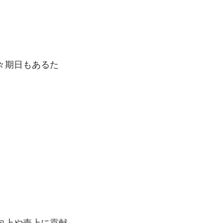
々期日もあるた
！
向上や売上に貢献