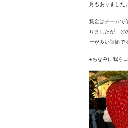
月もありました
賞金はチームで
りましたが、ど
ーが多い証拠で
※ちなみに我ら