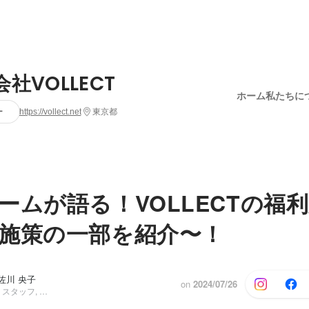
社VOLLECT
ホーム
私たちに
ー
https://vollect.net
東京都
ームが語る！VOLLECTの福
施策の一部を紹介〜！
 佐川 央子
on
2024/07/26
コーポレート・スタッフ, コーポレート リーダー