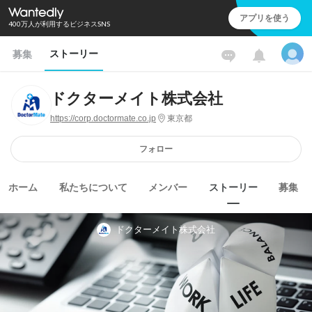
アプリを使う
400万人が利用するビジネスSNS
ストーリー
募集
ドクターメイト株式会社
https://corp.doctormate.co.jp
東京都
フォロー
ホーム
私たちについて
メンバー
ストーリー
募集
ドクターメイト株式会社