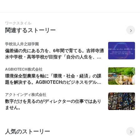
合ってみた
く！
ワークスタイル
関連するストーリー
学校法人井之頭学園
偏差値の先にある力を、6年間で育てる。吉祥寺湧
水中学校・高等学校が目指す「自分の人生を、自
分の言葉で説明できる生徒」
AGBIOTECH株式会社
環境保全型農業を軸に「環境・社会・経済」の課
題を解決する。AGBIOTECHのビジネスモデルと
は？
アクトインディ株式会社
数字だけを見るのがディレクターの仕事ではあり
ません。
人気のストーリー