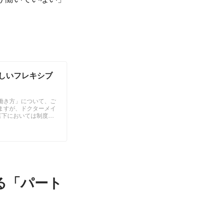
しいフレキシブ
働き方」について、ご
ますが、ドクターメイ
言下においては制度
る「パート