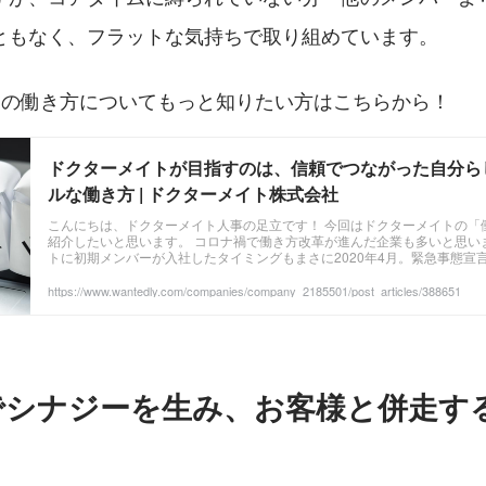
ともなく、フラットな気持ちで取り組めています。
トの働き方についてもっと知りたい方はこちらから！
ドクターメイトが目指すのは、信頼でつながった自分ら
ルな働き方 | ドクターメイト株式会社
こんにちは、ドクターメイト人事の足立です！ 今回はドクターメイトの「
紹介したいと思います。 コロナ禍で働き方改革が進んだ企業も多いと思い
トに初期メンバーが入社したタイミングもまさに2020年4月。緊急事態宣
云々の前に全員がリモートワークを余儀なくされる状況でした。 ...
https://www.wantedly.com/companies/company_2185501/post_articles/388651
でシナジーを生み、お客様と併走す