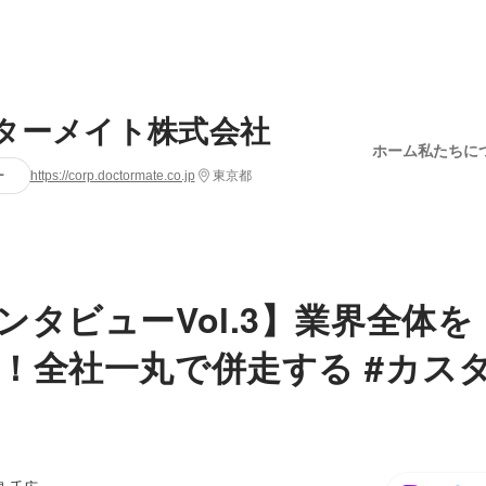
ターメイト株式会社
ホーム
私たちに
ー
https://corp.doctormate.co.jp
東京都
ンタビューVol.3】業界全体
！全社一丸で併走する #カス