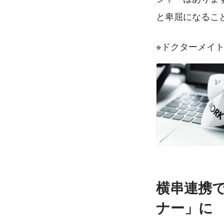
と卑屈になるこ
※ドクターメイ
横串連携
ナー」に