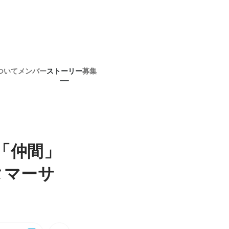
ついて
メンバー
ストーリー
募集
を「仲間」
タマーサ