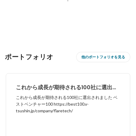
ポートフォリオ
他のポートフォリオを見る
これから成長が期待される100社に選出さ
れました
これから成長が期待される100社に選出されました ベ
ストベンチャー100 https://best100.v-
tsushin.jp/company/flaretech/