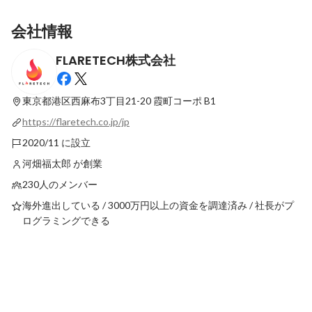
会社情報
FLARETECH株式会社
【ご報告】FLARETECH、「Wantedly
役員が語る、FLARE
Awards 2026」でTOP100にノミネートさ
ジニアのキャリアと公
れました！
タビュー】
東京都港区西麻布3丁目21-20
霞町コーポ B1
最新順で表示
固定された投稿
https://flaretech.co.jp/jp
2020/11 に設立
河畑福太郎 が創業
230人のメンバー
海外進出している / 3000万円以上の資金を調達済み / 社長がプ
ログラミングできる