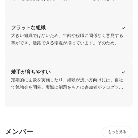
す。システムを作るだけでなく、マーケティングができる
エンジニアなども在籍。エンジニア経験豊富な代表から直
接アドバイスをもらいながら業務を進めることもできるの
フラットな組織
で着実にスキルを磨くことができます。

また、FLARETECは技術力だけでなく、営業力もあるため
大きい組織ではないため、年齢や役職に関係なく意見する
豊富な案件を取り揃えていることが特徴のひとつ。優秀な
事ができ、活躍できる環境が揃っています。そのため、意
メンバーとともに自分の望む案件でスキルアップができる
思決定が早く柔軟な組織である事が強みです。フラットな
環境も当社の強みです。
組織の雰囲気づくりを実践できている企業です。slackで雑
談専用のチャンネルがあり、縦横斜め、年齢問わず色んな
若手が育ちやすい
人同士がコミュニケーションを取っているのも特徴的で
す。出社しているメンバーでランチに行ったり、近くのカ
定期的に面談を実施したり、経験が浅い方向けには、自社
フェで仕事をしたり、メンバー同士のコミュニケーション
で勉強会を開催。実際に例題をもとに参加者がプログラム
も充実しています。
コードを書き起こす参加型の形式で開催しているので、参
加者からは大好評です★

また、代表がこれまでの経験をもとに、ロジカルシンキン
グやドキュメンテーション力、プレゼンテーション力のス
キルアップを目的とした研修を実施。中長期戦略の立案や
メンバー
コンサルティング、マーケティングのフレームワークも学
もっと見る