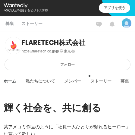
アプリを使う
400万人が利用するビジネスSNS
募集
ストーリー
FLARETECH株式会社
https://flaretech.co.jp/jp
東京都
フォロー
ホーム
私たちについて
メンバー
ストーリー
募集
輝く社会を、共に創る
某アメコミ作品のように「社員一人ひとりが頼れるヒーロー」
に育って欲しい。
