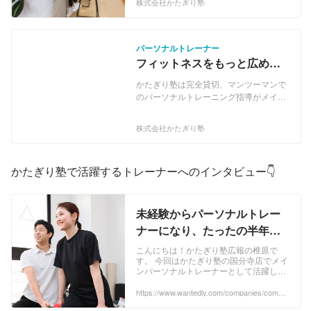
株式会社かたぎり塾
身につけて頂くために、高品質ながらも
続けやすい価格設定でサービスを提供し
ています。 食事制限のような心身に負担
のかかるダイエットではなく、栄養・運
パーソナルトレーナー
動・睡眠を満たすことによるキレイなダ
フィットネスをもっと広めた
イエットを広めるために、日本一のパー
い！パーソナルトレーナー募
ソナルジムブランドを目指しておりま
かたぎり塾は完全貸切、マンツーマンで
集！
す。 具体的な目標としては2023年末迄
のパーソナルトレーニング指導がメイン
に全国で200店舗を出店し、健康的で継
のサービスです。 一時の身体の変化だけ
続できるフィットネス習慣を日本に根づ
ではなく、生涯に渡る正しい健康習慣を
株式会社かたぎり塾
かせます。 ◾公式サイト
身につけて頂くために、高品質ながらも
https://katagirijuku.jp/
続けやすい価格設定でサービスを提供し
ています。 食事制限のような心身に負担
かたぎり塾で活躍するトレーナーへのインタビュー👇
のかかるダイエットではなく、栄養・運
動・睡眠を満たすことによるキレイなダ
イエットを広めるために、日本一のパー
ソナルジムブランドを目指しておりま
未経験からパーソナルトレー
す。 具体的な目標としては2023年末迄
ナーになり、たったの半年で
に全国で200店舗を出店し、健康的で継
月間売上1位の店舗へ！ | 株式
続できるフィットネス習慣を日本に根づ
こんにちは！かたぎり塾広報の椎原で
かせます。 ◾公式サイト
す。 今回はかたぎり塾の国分寺店でメイ
会社かたぎり塾
ンパーソナルトレーナーとして活躍して
https://katagirijuku.jp/
いる、 星川裕喜さんにインタビューをし
ました。 未経験からメイントレーナーに
https://www.wantedly.com/companies/compa
ny_2997229/post_articles/408354
なり、オープンからたった半年で月間売