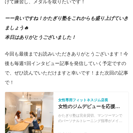
けて練習し、メダルを取りたいです！
ーー良いですね！かたぎり塾をこれからも盛り上げていき
ましょう🔥
本日はありがとうございました！
今回も最後までお読みいただきありがとうございます！今
後も毎週1回インタビュー記事を発信していく予定ですの
で、ぜひ読んでいただけますと幸いです！また次回の記事
で！
女性専用フィットネスジム店長
女性のジムデビューを応援！
女性専用24時間ジムの店長を
かたぎり塾は完全貸切、マンツーマンで
募集！
のパーソナルトレーニング指導がメイン
のサービスです。 一時の身体の変化だけ
ではなく、生涯に渡る正しい健康習慣を