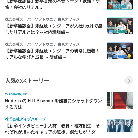
【新卒座談会】新卒営業の本音トーク！就活・研
修・会社のリアル…
株式会社スーパーソフトウエア 東京オフィス
【新卒座談会】未経験エンジニアが入社1カ月で感
じたリアルとは？～社内環境編～
株式会社スーパーソフトウエア 東京オフィス
【新卒座談会】未経験エンジニアの研修に密着！
リアルな学びと成長 ～研修編～
人気のストーリー
Wantedly, Inc.
Node.js の HTTP server を優雅にシャットダウン
する方法
株式会社ダイブグループ
【新卒インタビュー】人材・教育・地方創生…そ
れぞれが描いたキャリアの道標。僕たちが「ダイ
ブ」を選んだ理由