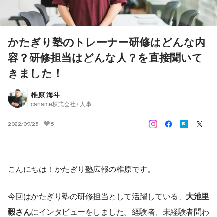
かたぎり塾のトレーナー研修はどんな内
容？研修担当はどんな人？を直接聞いて
きました！
椎原 海斗
caname株式会社 / 人事
2022/09/25
5
こんにちは！かたぎり塾広報の椎原です。
今回はかたぎり塾の研修担当として活躍している、
大池里
毅さん
にインタビューをしました。経験者、未経験者問わ