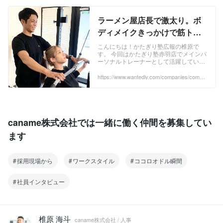
上1位に大貢献 した方です！ かたぎり塾
の考え方、働く人の個性がわかるものと
なっています。ぜひ、最後まで読んでい
ラーメン屋店長で激太り。ボ
ただけますと幸いです！ ...
ディメイクきっかけで筋トレ
好きになり、30代後半で夢の
こんにちは！かたぎり塾広報の椎原で
す。 今回はかたぎり塾赤羽店でメインパ
パーソナルトレーナーへ！ | 株
ーソナルトレーナーとして活躍してい
式会社かたぎり塾
る、 東恭平さん にインタビューをしま
した。年齢を言い訳にせず、30代後半か
https://www.wantedly.com/companies/compa
ny_2997229/post_articles/399010
らパーソナルトレーナーを目指し、やり
たいことを実現されている方です！ かた
ぎり塾の考え方、働く人の個性などがわ
かるものとなっています。ぜひ、最後ま
で読んでいただけますと幸いです！ ...
caname株式会社では一緒に働く仲間を募集してい
ます
採用現場から
ワークスタイル
ココロオドル瞬間
社員インタビュー
椎原 海斗
caname株式会社 / 人事