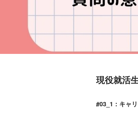
現役就活
#03_1：キ