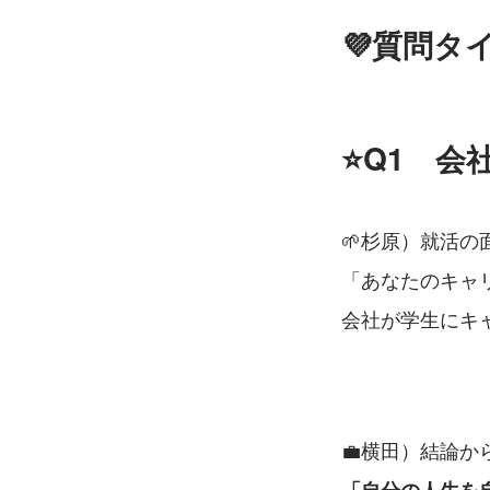
💜質問タ
⭐Q1　
🌱杉原）就活
「あなたのキャ
会社が学生にキ
💼横田）結論