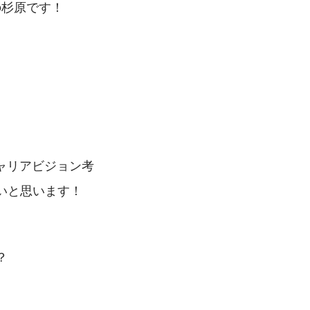
の杉原です！
、
ャリアビジョン考
いと思います！
 