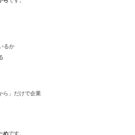
から
いるか
る
から」だけで企業
です。
ため