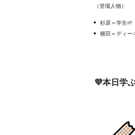
（登場人物）
杉原＝学生🌱
横田＝ディー
💜本日学