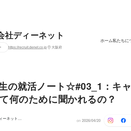
会社ディーネット
ホーム
私たちに
ー
https://recruit.denet.co.jp
大阪府
生の就活ノート☆#03_1：キ
て何のために聞かれるの？
杉原 風音, ディーネット 採用アシスタント
on
2026/04/20