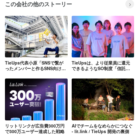
この会社の他のストーリー
TieUps代表小原「SNSで繋が
TieUpsは、より従業員に還元
ったメンバーと作るSNS向けク
できるようなSO制度「信託型
ラウドサービス」
ストックオプション」を導入し
ました
リットリンクが広告費300万円
AIでチームをなめらかにつなぐ
で300万ユーザー達成した戦略
- lit.link / TieUps 開発の裏側