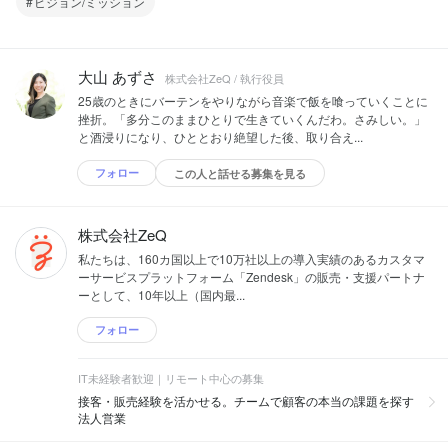
ビジョン/ミッション
大山 あずさ
株式会社ZeQ / 執行役員
25歳のときにバーテンをやりながら音楽で飯を喰っていくことに
挫折。「多分このままひとりで生きていくんだわ。さみしい。」
と酒浸りになり、ひととおり絶望した後、取り合え...
フォロー
この人と話せる募集を見る
株式会社ZeQ
私たちは、160カ国以上で10万社以上の導入実績のあるカスタマ
ーサービスプラットフォーム「Zendesk」の販売・支援パートナ
ーとして、10年以上（国内最...
フォロー
IT未経験者歓迎｜リモート中心の募集
接客・販売経験を活かせる。チームで顧客の本当の課題を探す
法人営業