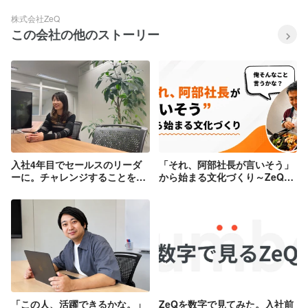
株式会社ZeQ
この会社の他のストーリー
入社4年目でセールスのリーダ
「それ、阿部社長が言いそう」
ーに。チャレンジすることを選
から始まる文化づくり～ZeQの
んだ沓澤さんが語るZeQの「い
懇親会で、社長研究ゲームをや
ま」と「これから」
ってみたら想像以上に盛り上が
った話～
「この人、活躍できるかな。」
ZeQを数字で見てみた。入社前