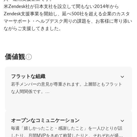
米Zendesk社が日本支社を設立して間もない2014年から
Zendesk支援事業を開始し、延べ500社を超える企業のカスタ
マーサポート・ヘルプデスク周りの課題を、お客様に寄り添い
ながらご支援してきました。
価値観
フラットな組織
若手メンバーの意見が尊重されます。上層部ともフラット
な人間関係です。

プロジェクト単位、チーム単位など柔軟な体制で、仲間と
協議・相談しながら仕事を進められます。
オープンなコミュニケーション
毎週「嬉しかったこと・感謝したこと」を一人ひとりが話
したり、月間MVPをきめて称賛したりと、それぞれが盛り