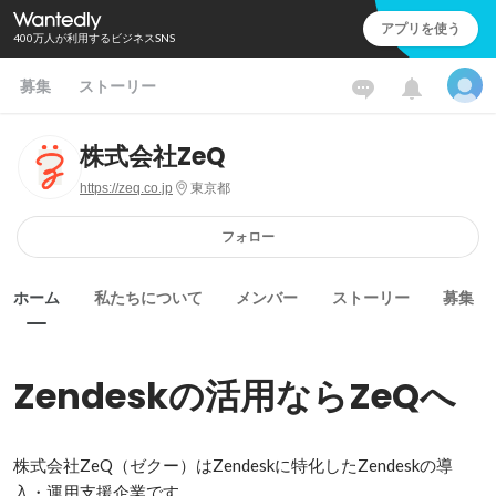
アプリを使う
400万人が利用するビジネスSNS
募集
ストーリー
株式会社ZeQ
https://zeq.co.jp
東京都
フォロー
ホーム
私たちについて
メンバー
ストーリー
募集
Zendeskの活用ならZeQへ
株式会社ZeQ（ゼクー）はZendeskに特化したZendeskの導
入・運用支援企業です。
