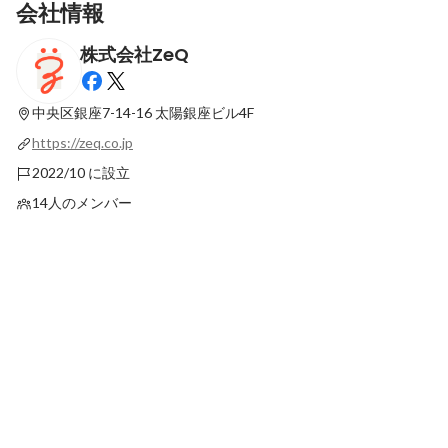
会社情報
株式会社ZeQ
4児のパパ社長、阿部について知りたい！
「この人、活躍できる
「らしく・ここちよくいられるように」と
んが一番気にしている
は～ZeQのミッションと今後の展望に迫る
はなく、新しく入る仲
中央区銀座7-14-16
太陽銀座ビル4F
固定された投稿
固定された投稿
～
https://zeq.co.jp
2022/10 に設立
14人のメンバー