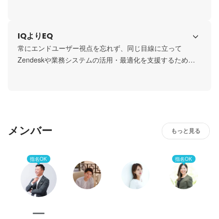
「Zendeskを学び続ける」という5つの行動指針があり、選
択をする場面では、各自が納得できるまで相談したり、壁
打ちをしたりします。思うような結果が出ずとも冷静に受
IQよりEQ
け止めて次に活かす習慣があります。
常にエンドユーザー視点を忘れず、同じ目線に立って
Zendeskや業務システムの活用・最適化を支援するため、
相手の気持ちを引き出し、自分ごととして捉えられる、共
感力の豊かなメンバーが集まっています。
メンバー
もっと見る
指名OK
指名OK