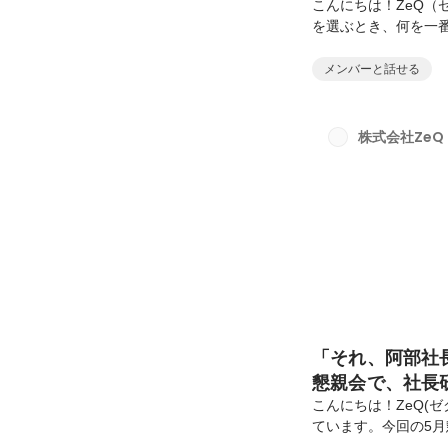
こんにちは！ZeQ
を選ぶとき、何を一
どれも大切です。で
は、「誰と働くか」で
メンバーと話せる
ンバーを2名募集する
セールスチーム内の
んちゃん」と呼ばれて
株式会社ZeQ
んが、なぜユニット長
「それ、阿部社
懇親会で、社長
った話～
こんにちは！ZeQ(
ています。今回の5
＼ 阿部が言いそうだ