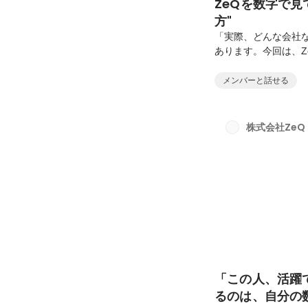
ZeQを数字で
方"
「実際、どんな会社
あります。今回は、
を、少しでもイメー
は32歳。20代〜3
メンバーと話せる
文化があります。社
言から新しい取り組
する姿勢を評価する会
株式会社ZeQ
年度は過去最高の売上
「この人、活躍
るのは、自分の