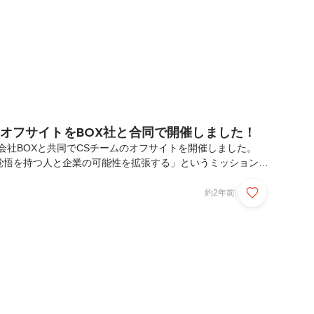
ムオフサイトをBOX社と合同で開催しました！
株式会社BOXと共同でCSチームのオフサイトを開催しました。
と覚悟を持つ人と企業の可能性を拡張する」というミッションを
Rイネーブルメント事業で急成長を遂げている企業です。そもそ
オフサイト」とは、オフィス外の環境に場所を移してメンバー
約2年前
論する機会の少ないトピックについて深く掘り下げて話し合う
手法は、創造的な発想を促し、組織全体の一体感を強化するた
されています。日常業務に追われがちなメンバーが、非日常的
、中長期的な戦略の検討やチーム内の相互理解の深...