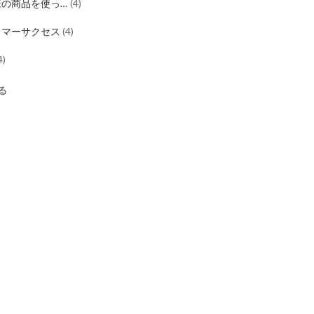
様の商品を使っ
(
4
)
た！シリーズ
タマーサクセス
(
4
)
4
)
る