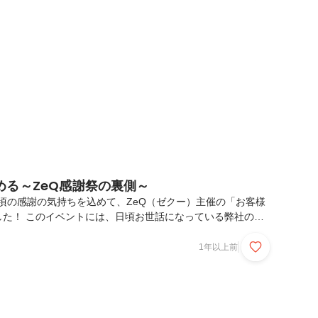
りました。出展：ZeQ、帝京大学と公式サプライヤー契約を締
ps://zeq.co.jp/topics/official-supplier-contract-
める～ZeQ感謝祭の裏側～
、日頃の感謝の気持ちを込めて、ZeQ（ゼクー）主催の「お客様
した！ このイベントには、日頃お世話になっている弊社の既
に ご参加いただきました。 開催の目的はただひとつ…楽しん
、ッ！始めは緊張モード。でも、アイスブレイクで和やかに！
1年以上前
し緊張した雰囲気もありましたが、自己紹介を兼ねたアイスブ
が広がりました。推しメンをユニークに発表するコーナーを設
しメンは、ちいかわの「うさぎ」です。大盛り上がりの
！会の途中では、Zendeskの機能をテーマにし...