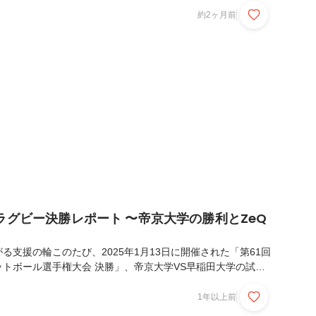
ーム。しかも、社長本人が参加しているなかなかに攻めた企
約2ヶ月前
子と、この企画に込めた想いをご紹介します！なぜ社長を題材
回の企画の目的は単純なレクリエーションではありません。
つくる中心人物の阿部が、「どういう考え方をしているのか」
のか」をみんなで考えてみること。"阿部を通してZ...
ラグビー決勝レポート 〜帝京大学の勝利とZeQ
る支援の輪このたび、2025年1月13日に開催された「第61回
トボール選手権大会 決勝」、帝京大学VS早稲田大学の試合
観戦してきました！帝京大学スポーツ局様よりお招きいただい
社がオフィシャルサプライヤー契約を結んでいる帝京大学準硬
1年以上前
きっかけです。スポーツを通じた熱い交流と支援の意義を改め