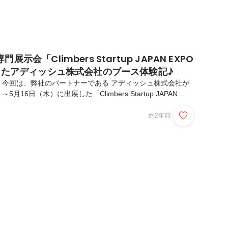
示会「Climbers Startup JAPAN EXPO
加したアディッシュ株式会社のブース体験記♪
！今回は、弊社のパートナーである アディッシュ株式会社が
5月16日（木）に出展した「Climbers Startup JAPAN
ブース体験をシェアします。1. アディッシュ株式会社のブースの
スの無料相談ブース「CS STUDIO」アディッシュのブース
約2年前
クセスに関する悩みを抱える企業がたくさん集まっていまし
ない、人手が足りないという悩みを持つ企業に対して、具体的
していました。皆さん真剣に相談していて、活気があって素晴
タマーサクセス...