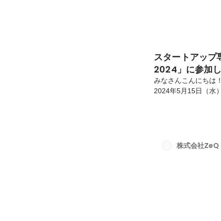
スタートアップ専門展
2024」に参
みなさんこんにちは
2024年5月15日（水）～
EXPO 2024」の
魅力カスタマーサクセ
では、カスタマーサ
た。専門的な知識が
なアドバイスを提供
株式会社ZeQ
らしかったです。カス