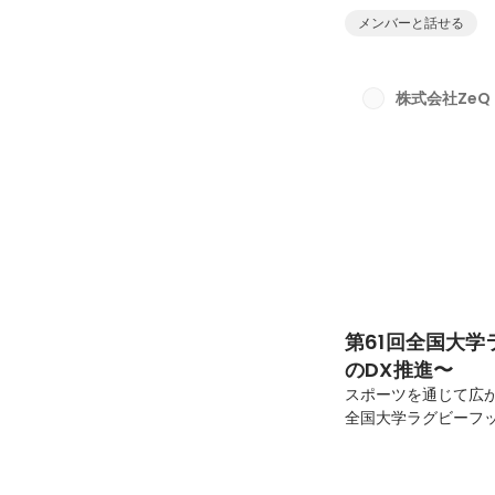
阿部を題材にしたゲ
メンバーと話せる
画。今回は当日の様
にしたゲームを？今
ZeQの文化を日々
株式会社ZeQ
「何を大切にしている
第61回全国大学
のDX推進〜
スポーツを通じて広が
全国大学ラグビーフッ
にご招待いただき、
た今回の機会は、当
式野球部とのご縁が