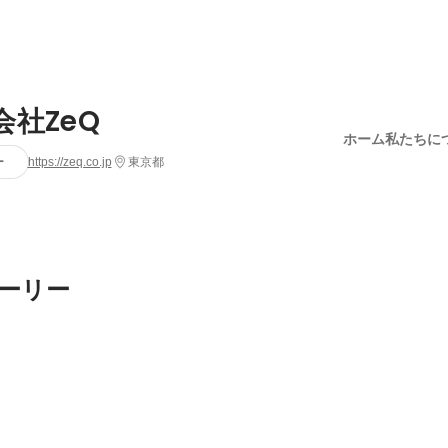
会社ZeQ
ホーム
私たちに
ー
https://zeq.co.jp
東京都
ーリー