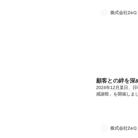
て実感した一日とな
結。大学スポーツのDXを促進（htt
株式会社ZeQ
wi...
顧客との絆を深
2024年12月某日
感謝祭」を開催しま
存顧客、9社の皆さま
でいただくこと以上
イベントの最初は少
レイクで一気に笑顔
けました。筆者の推
株式会社ZeQ
ZeQuiz（ゼクイズ）