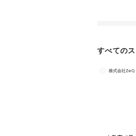
すべてのス
4児のパパ社長、阿
たい！「らしく・こ
株式会社ZeQ
るように」とは～Z
固定された投稿
と今後の展望に迫る