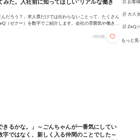
見てみた。入社前に知ってほしい"リアルな働き
お客
てみ
カス
なんだろう？」求人票だけでは伝わらないことって、たくさん
ZeQ（ゼクー）を数字でご紹介します。会社の雰囲気や働き方
ZeQ
(
ジしていただけたら嬉しいです。１．平均年齢ZeQの平均年齢
0代前半のメンバーが中心で、「年齢よりも意見」が尊重される
18日前
もっと見
長や役員との距離も近く、「これやってみたいです」そんな一
みが始まることも少なくありません。経験年数ではなく、挑戦
社です。２．前期売上設立以来、売上は右肩上がり。2024
・営業利益を更新しました。ですが、数字だけを追...
できるかな。」～ごんちゃんが一番気にしてい
数字ではなく、新しく入る仲間のことでした～