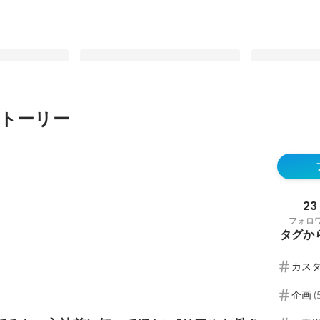
トーリー
部について知り
「この人、活躍できるかな。」～ご
ZeQを数字で
こちよくいられ
んちゃんが一番気にしているのは、
ってほしい"リ
eQのミッション
自分の数字ではなく、新しく入る仲
固定された投稿
固定された投
～
間のことでした～
23
フォロ
タグか
カス
企画
(