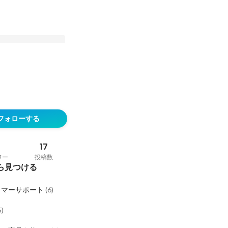
見てみた。入社前に知
アルな働き方"
フォローする
稿
17
ワー
投稿数
ら見つける
タマーサポート
(
6
)
5
)