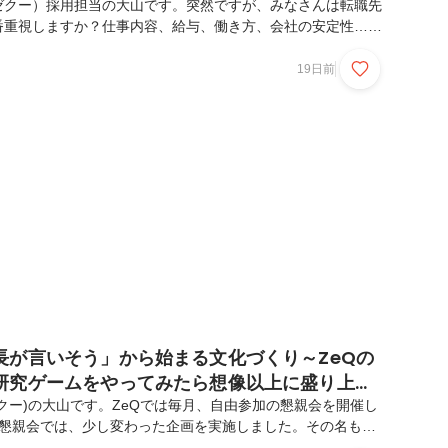
（ゼクー）採用担当の大山です。突然ですが、みなさんは転職先
番重視しますか？仕事内容、給与、働き方、会社の安定性…。
も、実際に働き始めてから毎日の満足度を大きく左右するの
はないかと思っています。ZeQでは この度、新たに営業メ
19日前
ことになりました。配属先は、2026年度からスタートした、
「権田ユニット」です。ユニット長を務めるのは、社内で「ご
いる権田 靖拓（ごんだ やすひろ）。今回は、そんな権田さ
になったのか。どんなチームをつくろうとしているの...
長が言いそう」から始まる文化づくり～ZeQの
研究ゲームをやってみたら想像以上に盛り上が
ゼクー)の大山です。ZeQでは毎月、自由参加の懇親会を開催し
月懇親会では、少し変わった企画を実施しました。その名も…
ったら1ポイントゲーム ／です。ZeQの代表取締役社長である