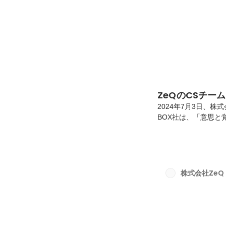
ZeQのCSチー
2024年7月3日、
BOX社は、「意思
掲げる転職支援×H
もオフサイトとは「
が集まり、普段は議
会議手法です。この
めに効果的であると
株式会社ZeQ
な場所で集まることで