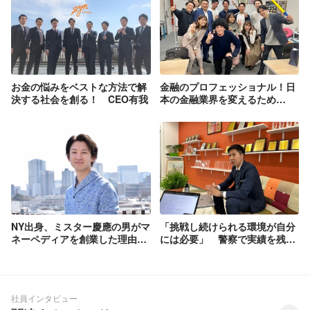
お金の悩みをベストな方法で解
金融のプロフェッショナル！日
決する社会を創る！ CEO有我
本の金融業界を変えるため
に！ CFO平賀
NY出身、ミスター慶應の男がマ
「挑戦し続けられる環境が自分
ネーペディアを創業した理由
には必要」 警察で実績を残し
COO常慶
た男の挑戦！ 西山慎太郎
社員インタビュー