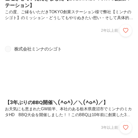
テーション】
この度、ご縁をいただきTOKYO創業ステーション様で弊社【ミンナの
シゴト】のミッション・どうしてもやりぬきたい想い・そして具体的な
取り組み、雇用支援や職場環境の改善策、障がい者と企業の取り組みを
具体的にお話させていただきました。この講演を通じて、社会的な意義
2年以上前
とは何か？創業兼子の想いときっかけは何か。課題解決型の起業を目指
す方へ何か一つでも心に残っていただけたと思います。開催後のアンケ
ートでは、「子供がADHDなので、このような会社を作りたい」「知り
株式会社ミンナのシゴト
たかった事が知れた・来てみて良かった」という嬉しいお言葉もいただ
きました。弊社【日本から障がいという言葉と概念を無くす】というミ
ッション達成の...
【3年ぶりのBBQ開催＼(^o^)／＼(^o^)／】
お天気にも恵まれたGW前半、本社のある栃木県鹿沼市でミンナのミカ
タHD BBQ大会を開催しました！！このBBQは10年前に創業した3年
目から毎年開催している恒例の行事でしたが、コロナ禍で3年間断
念・・・・そして今年ついに！！復活する事がでました。お肉を沢山食
3年以上前
べてレクではビンゴゲームや○☓クイズ普段なかなか会えない仲間たち