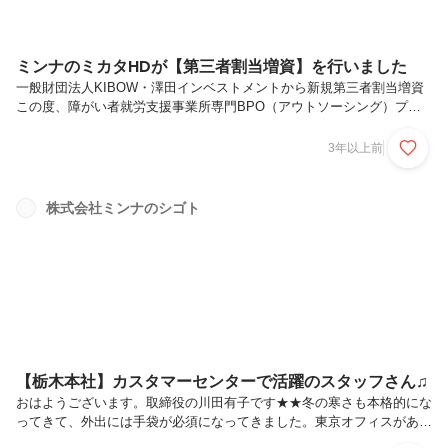
ミンナのミカタHDが【第三者割当増資】を行いました
一般財団法人KIBOW・澤田インベストメントから新規第三者割当増資
この度、障がい者就労支援事業所専門BPO（アウトソーシング）プラ
ットフォームを運営する株式会社ミンナのミカタHD（本社：栃木県鹿
沼市、代表取締役：兼子 文晴）は新規引受先として一般財団法人
3年以上前
KIBOW、澤田インベストメント株式会社から第三者割当増資を実施し
ました。ミンナのミカタHDでは今回の資金調達により子会社を含むHD
全体４社でエクイティーファイナンス（出資）デットファイナンス（借
株式会社ミンナのシゴト
入）にて累計３．３億の資金調達を実施となりました。今回の調達によ
り障がい者が企業で戦力として活躍できる日本を創造し「日本から障が
いと言う言葉と概...
【栃木本社】カスタマーセンターで活躍のスタッフさん♫
おはようございます。取締役の川田有子です★★冬の寒さも本格的にな
ってきて、外出には手袋が必須になってきました。東京オフィスがある
大田区には京急線を使うのですが京急線は足元の暖房が強めで心地よい