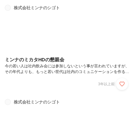
と最高の時間を過ごすことができました。前回実施した3年前から新た
なメンバーも加わり会社の成長も感じます(^^)来年には倍になる程メン
株式会社ミンナのシゴト
バーも増える予定なので、壮大なBBQになりそうです。
ミンナのミカタHDの懇親会
今の若い人は社内飲み会には参加しないという事が言われていますが、
その年代よりも、もっと若い世代は社内のコミュニケーションを作る為
に飲み会には参加したい・必要と考えている人が増えているようで
す！！若い人と言われていた世代も歳月が過ぎてもっと若い人が社会人
3年以上前
になっている。なんか面白い話ですよね笑飲みニケーションという言葉
があり、社会人になった時、私は「なんだそれ！そんなの必要ない」と
いういわゆる若い世代の考えでした。しかし今では180度考えが変わり
株式会社ミンナのシゴト
ました。私もそれなりに歳を重ねているようです笑昨日は都内でも大雪
という予報が出ており、凍えるような寒い日でしたね！！本社の栃木も
寒い・・・・・・・(...