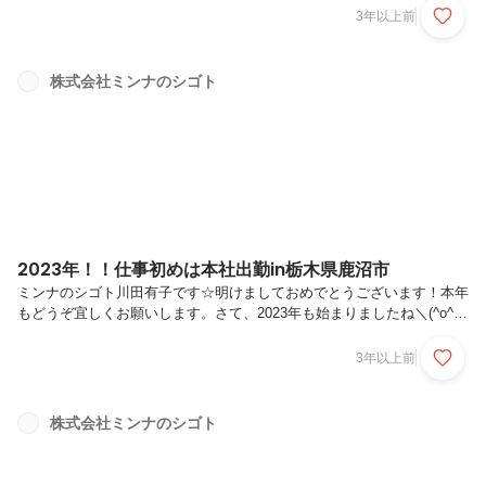
のですが山手線や有楽町線は暖房が弱めのような気がします。路線によ
3年以上前
って違うのですね。本日はミンナのシゴトの【栃木本社のスタッフ】を
紹介します！！現在栃木本社では、カスタマーセンターで女性3名が活
躍しています。【日向野 真理】笑顔がCUTEで甘いもの、パン屋さん巡
株式会社ミンナのシゴト
りが大好き女子(^^)休日には、美味しいと聞いたお店に足を運び、翌日
の朝礼で感想を教えてくれます。少し天然??(笑)な所もありますが、お
客様へ...
2023年！！仕事初めは本社出勤in栃木県鹿沼市
ミンナのシゴト川田有子です☆明けましておめでとうございます！本年
もどうぞ宜しくお願いします。さて、2023年も始まりましたね＼(^o^)
／仕事初めは本社に出勤です。ミンナのシゴトの本社は栃木県鹿沼市に
あります。最寄り駅は東武新鹿沼駅なので、浅草から日光・鬼怒川方面
3年以上前
を走っている特急電車で1時間30分で行けます。特急電車もスペーシ
ア・リバティという高級感のある椅子でちょっとした旅行気分ですね！
浅草を出発したのが朝6時半なので、まだ空は暗いですが、出発してす
株式会社ミンナのシゴト
ぐに浅草名物アサヒビールの本社のオブジェを横目に3分程で、スカイ
ツリー駅に到着。北千住→春日部を過ぎ栃木県に入ると、田園風景が広
がり何もと...