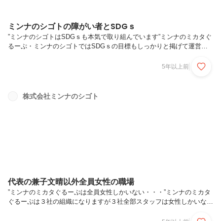
ミンナのシゴトの障がい者とSDGｓ
”ミンナのシゴトはSDGｓも本気で取り組んでいます”ミンナのミカタぐ
るーぷ・ミンナのシゴトではSDGｓの目標もしっかりと掲げて運営し
ています。【持続する社会の創造】【サスティナブルな世界の創造】を
目指しています！今、様々な所でSDGｓを目にする機会が多くなって
5年以上前
きましたね。弊社ミンナのシゴトはそのSDGｓのど真ん中にいる会社
だと自負しております。弊社ミンナのミカタぐるーぷ・ミンナのシゴト
はでは２０１５年９月２５日に採択された持続可能な開発目標、通称
株式会社ミンナのシゴト
「SDGｓ」常に考えミンナのミカタぐるーぷとしての目標を掲げまし
た。SDGｓの全文には「P」から始まるキーワードがあります。●人間
（People...
代表の兼子文晴以外全員女性の職場
”ミンナのミカタぐるーぷは全員女性しかいない・・・”ミンナのミカタ
ぐるーぷは３社の組織になりますが３社全部スタッフは女性しかいな
い・・・男性は代表の私、兼子文晴だけになります。。。今、前森オリ
ンピック委員会会長が色々な発言で騒がれていますけどミンナのミカタ