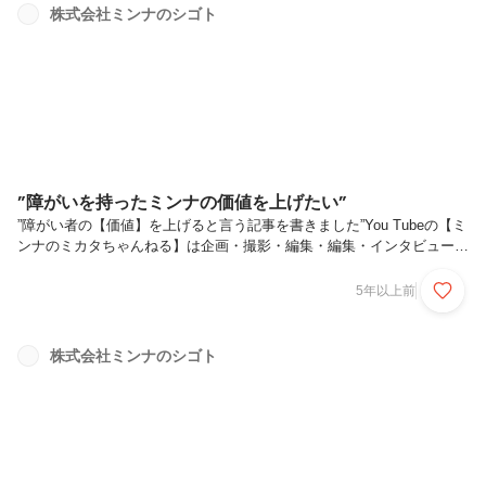
株式会社ミンナのシゴト
”障がいを持ったミンナの価値を上げたい”
”障がい者の【価値】を上げると言う記事を書きました”You Tubeの【ミ
ンナのミカタちゃんねる】は企画・撮影・編集・編集・インタビューの
全部を障がいを持ったミンナｈが制作しています★こんな才能のある彼
らをもっと日本に発信して行きたいと思いますので是非とも見て頂き、
5年以上前
チャンネル登録をお願い致します。見てくれた皆様の力で日本を変えて
行きましょう！
株式会社ミンナのシゴト