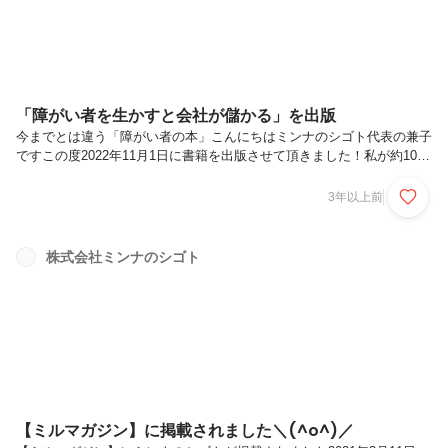
「障がい者を生かすと会社が儲かる」を出版
今までとは違う「障がい者の本」こんにちはミンナのシゴト代表の兼子
ですこの度2022年11月1日に書籍を出版させて頂きました！私が約10年
間、障がいのあるミンナと共に仕事を通して彼らの可能性を企業に知っ
て欲しいと思いから出版させて頂きました。様々な方から、「今までの
3年以上前
障がい者福祉の本とは違う」と言う声を沢山頂いております。こんな仕
事も出来るんだ！と知って頂いて今の日本の人材不足の課題と、障がい
者雇用の課題が解決できればと思います。この本を読んで頂き、是非と
株式会社ミンナのシゴト
も「日本から障がいと言う言葉と概念を無くす」と言うミッションを実
現したいと言う仲間も募集しております。一番下の部分にURLも添付し
てあるの...
【ミルマガジン】に掲載されました＼(^o^)／