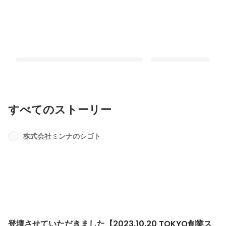
すべてのストーリー
”ミンナのシゴトと言う会社はどんな会
登壇させていただきま
社か”
【2023.10.20 TOK
株式会社ミンナのシゴト
ン】
固定された投稿
最新順で表示
登壇させていただきました【2023.10.20 TOKYO創業ス