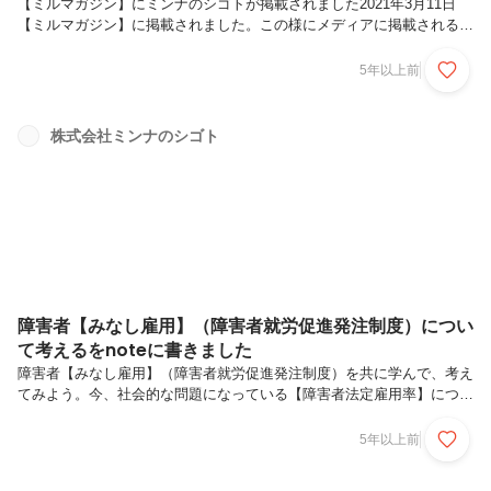
【ミルマガジン】にミンナのシゴトが掲載されました2021年3月11日
【ミルマガジン】に掲載されました。この様にメディアに掲載されるこ
とは本当に嬉しく思います。この様にWEBメディアなどで紹介される
ことで【障がい者】のイメージが一人でも多く変わってくれることを期
5年以上前
待します。私達、ミンナのシゴト本気で障がい者の幸せや、障がい者が
持続的に幸せでいられるサスティナブルな世界を目指して日々邁進して
います。是非とも共にこの想いに賛同してくれる人が多く集まってくれ
株式会社ミンナのシゴト
る事を祈っています。そして企業様たちが目に止めてくれ法定雇用率な
どでは無く普通に障害者雇用をする日本を作れればと思います。今後、
彼ら障がいを持...
障害者【みなし雇用】（障害者就労促進発注制度）につい
て考えるをnoteに書きました
障害者【みなし雇用】（障害者就労促進発注制度）を共に学んで、考え
てみよう。今、社会的な問題になっている【障害者法定雇用率】につい
てnoteに書いてみました。一人でも多くの人が障害者雇用や障害者の働
き方、また未来に繋がる【みなし雇用】障害者就労促進発注制度につい
5年以上前
て考えてくれればな。と思います。ミンナのミカタぐるーぷ・ミンナの
シゴトは全力でこの問題に取り組んでいきます。