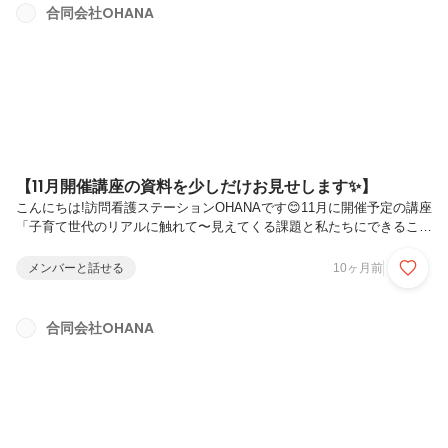
🇯🇵東京：8.7人誰にも頼れず、一人で抱え込んでしまっているお母さ
合同会社OHANA
んたちがこんなにもいる現実があります。【薬を渡すだけが看護じゃな
い】OHANAは...
【11月開催講座の資料を少しだけお見せします✨】
こんにちは!訪問看護ステーションOHANAです😊11月に開催予定の講座
「子育て世代のリアルに触れて〜見えてくる課題と私たちにできるこ
と〜」今日は講義資料の一部をこっそりお見せしちゃいます👶💕📊 衝
撃のデータ！産後の女性の実態講義資料の中から、まずはこちらのグラ
メンバーと話せる
10ヶ月前
フをご覧ください👇「産後、精神的につらかったですか？」なん
と...78.3%の母親が「つらかった」と回答😢💦でもさらに驚きなのが...
精神的な不調を感じても...医師の診察を受けたのはたったの17.5%！😱
合同会社OHANA
つまり、80%以上の方が誰にも相談できず我慢しているということなん
です...🌍 日本と海外、こんなに違うの？講義では、日本の産後...