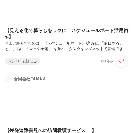
【見える化で暮らしをラクに！スケジュールボード活用術
✨】
今回ご紹介するのは、《スケジュールボード》📋 左に 「前日やるこ
と」、右に 「今日の予定」 を並べ、タスクをマグネットで管理できる
シンプルなツールです。🌱 どうして“見える化”が大切？以下のような
発達特性に伴う“苦手” がある場合、行動の手順や時間の流れが 頭の中
メンバーと話せる
約1年前
だけ では整理しづらいことが多いからです。✅ ASD（自閉スペクトラ
ム症）でつまずきやすいこと・空気を読む・非言語的なコミュニケーシ
ョン・距離感や会話タイミングの調整・予定変更・予期しない出来事へ
合同会社OHANA
の対応・感覚過敏／鈍感（音・光・匂い など）・曖昧な指示や抽象表
現の理解✅ ADHD（注意欠如・多動症）でつまずきやすいこと・時間
管...
【🌟発達障害児への訪問看護サービス👩‍⚕️】