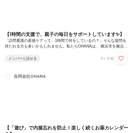
【1時間の支援で、親子の毎日をサポートしています✨】
「訪問看護の産後ケアって、1時間で何をしているの？」そんな疑問を
持たれる方も多いかもしれません。私たちOHANAは、 横浜市を拠点と
した母子支援に特化した訪問看護ステーションです。1回の支援時間
は、基本1時間です。今回は、その1時間をどんな風に過ごしているの
メンバーと話せる
6ヶ月前
かをご紹介します🌱《OHANAの「1時間の支援」タイムスケジュー
ル》① 入室〜10分 バイタル・体調面の確認／ヒアリングまずは、お子
さまとお母様の体調確認から行います。バイタルサインだけでなく、産
合同会社OHANA
後の身体の状態、気持ちの揺れや不安、最近の生活リズムなど、身体
面・心理面の両方を丁寧にヒアリングします。② 10分〜35分育児サポ
ート＋お母...
【「遊び」で内服忘れを防止！楽しく続くお薬カレンダー