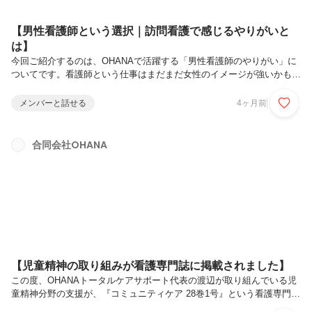
【男性看護師という選択｜訪問看護で感じるやりがいと
は】
今回ご紹介するのは、OHANAで活躍する「男性看護師のやりがい」に
ついてです。看護師という仕事はまだまだ女性のイメージが強いかもし
れません。しかし実際には、男性看護師だからこそできる関わりや感じ
られるやりがいがあります。🌱 男性看護師として働く魅力訪問看護の
メンバーと話せる
4ヶ月前
現場では、子どもやご家族と1対1で関わる時間が多くあります。その
中で男性看護師は・「安心できる存在」として頼られる・父親のような
立場で関われる・思春期の子どもにとって身近なロールモデルになると
合同会社OHANA
いった役割を担うことがあります。「この人になら話せる」そう思って
もらえる瞬間は、大きなやりがいのひとつです。💡 やりがいを感じる
瞬間訪問看護では...
【児童精神の取り組みが看護専門誌に掲載されました】
この度、OHANAトータルケアサポート代表の渡辺が取り組んでいる児
童精神分野の支援が、『コミュニティケア 28巻1号』という看護専門誌
に掲載されました。訪問看護というと、医療的ケアを行うイメージを持