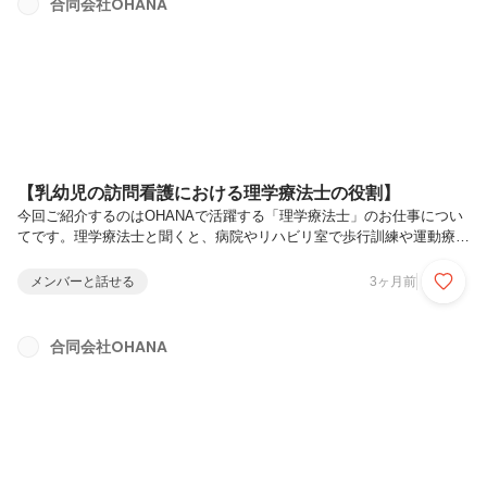
合同会社OHANA
と、不安を感じる場面もあります。そんな時に、赤ちゃんとご家族のそ
ばで支えるのが訪問看護です。訪問看護で行うサポート🍼OHANAで
は、赤ちゃんの状...
【乳幼児の訪問看護における理学療法士の役割】
今回ご紹介するのはOHANAで活躍する「理学療法士」のお仕事につい
てです。理学療法士と聞くと、病院やリハビリ室で歩行訓練や運動療法
を行うイメージを持つ方も多いかもしれません。しかし、乳幼児の訪問
看護における理学療法士の役割はそれだけではありません。子どもの身
メンバーと話せる
3ヶ月前
体の動きや姿勢・遊び方・生活の中での小さな変化を丁寧に見つめなが
ら、その子らしい発達を支えていくお仕事です。🌱 理学療法士が見て
いる「身体のヒント」乳幼児の訪問看護では子どもが普段過ごしている
合同会社OHANA
ご家庭に訪問し、生活の中で身体の状態を確認します。例えば、・骨盤
の傾きや股関節の動き・扁平足や足部の使い方・座位や立位の姿勢・ハ
イハイや歩行の動...