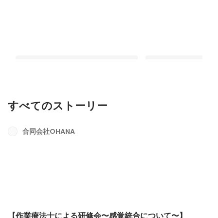
すべてのストーリー
【作業療法士による研修会〜感覚統合
【OHANAでのNICU
について〜】
について】
合同会社OHANA
最新順で表示
最新順で表示
【作業療法士による研修会〜感覚統合について〜】