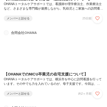
OHANAトータルケアサポートでは、看護師や理学療法士、作業療法士
など、さまざまな専門職が連携しながら、乳幼児とご家族への訪問看護
を行っています。今回は、「感覚統合」についての作業療法士の研修会
内容をご紹介します。子どもの生活の中で見られる、「何度伝えても理
メンバーと話せる
25日前
解できない」「言われた時はできるけれど、すぐに忘れてしまう」「落
ち着きがなく、集中が続きにくい」「音や光、触られることを強く嫌が
る」「揺れや回転、高い場所を怖がる」といった様子。一見すると「わ
合同会社OHANA
がまま」「集中していない」「話を聞いていない」と受け取られてしま
うことがあります。しかし、その背景には、受け取った感覚を整理する
ことの難しさや、...
【OHANAでのNICU卒業児の在宅支援について】
OHANAトータルケアサポートでは、横浜市を中心に訪問看護を行って
います。その中でも力を入れているのが、母子支援です。今回は、
NICUを卒業した赤ちゃんへの在宅支援についてご紹介します。NICUを
卒業した赤ちゃんの中には、低体重で生まれた赤ちゃんや早産の赤ちゃ
メンバーと話せる
約2ヶ月前
ん、先天性疾患のある赤ちゃんなどがいます。退院はご家族にとって大
きな一歩ですが自宅での生活が始まると「体重は増えているかな？」
「授乳や排便は大丈夫かな？」「このまま家で見ていていいのかな？」