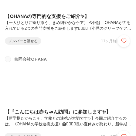
【OHANAの専門的な支援をご紹介✨】
【一人ひとりに寄り添う、きめ細やかなケア】 今回は、OHANAが力を
入れている2つの専門支援をご紹介します👨‍⚕️👩‍⚕️《小児のグリーフケア》
💛大切な人を失った子どもたちの心に寄り添います。年齢に応じて絵本
やパンフレットを使い分け、「親ががんになったのは自分のせい」とい
メンバーと話せる
11ヶ月前
った子どもが抱きがちな不安や罪悪感を軽減。子どもを一個人として尊
重し、前向きに生きる力を育むサポートをしています。《発達に合わせ
た個別支援》🐛「できない」で終わらず、「どうすればできるか」を大
合同会社OHANA
切にしています。例えば虫取り大好きな少年には、保育士さん手作りの
虫かごや生き物マグネットを使った生活スケジュールボードで支援。そ
の...
【『こんにちは赤ちゃん訪問』に参加します✨】
【新学期だからこそ、学校との連携が大切です✨】今回ご紹介するの
は、《OHANAの学校連携支援》🏫👨‍⚕️👩‍⚕️長い夏休みが終わり、新学期が
始まる9月。お子さんにとって生活が大きく変わるこの時期は、登校し
ぶりや不安が顕在化しやすい時期でもあります。なぜOHANAでは学校