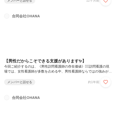
メンバーと話せる
12ヶ月前
との連携を重視するのでしょうか？🤔 発達特性を持つお子さんやその
ご家族にとって、家庭だけでなく学校生活も含めた「包括的な支援」が
不可欠だからです。✅ OHANAだからこそできること ・家庭での様子を
合同会社OHANA
学校へ正確に伝達 ・朝の生活リズム作りから登校の付き添いまで段階
的にサポート ・お子さんの特性に応じた具体的な関わり方をアドバ...
【男性だからこそできる支援があります✨】
今回ご紹介するのは、《男性訪問看護師の存在価値》👨‍⚕️訪問看護の現
場では、女性看護師が多数を占める中、男性看護師ならではの強みが数
多く発揮されています。なぜ男性看護師が必要？🤔 発達特性を持つお
子さんやそのご家族にとって、以下のような場面で男性看護師の存在が
メンバーと話せる
約1年前
心強いサポートとなるからです。✅ 男性看護師だからこそできるこ
と ・体格を活かした安全な移乗・移動介助 ・力仕事が必要な医療機器
の設置・調整 ・同性として男性利用者様への理解とケア ・父親目線で
合同会社OHANA
の子育て相談・アドバイス ✅ 発達特性のあるお子さんへのアプロー
チ ・男性ならではの声のトーンや話し方 ・スポーツや趣味を通じたコ
ミュニケー...