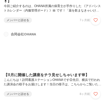
💊】
今回ご紹介するのは、OHANA所属の保育士が手作りした 《アドバンス
トカレンダー（内服管理ボード）》📅 です！「薬を飲まなきゃいけな
いのは分かっているけど、つい忘れてしまう…」 「スケジュール通り
にいかず、お互いにストレスになってしまう…」そんな悩みを解決する
メンバーと話せる
7ヶ月前
ために、「管理」を「遊び」に変える工夫をしました。🌱 どうして“内
服管理”が難しいの？大人でも忘れがちな服薬ですが、発達特性に伴
う“苦手”がある場合、単なる「うっかり」ではなく、脳の特性により実
合同会社OHANA
行が困難なケースが多くあります。✅ ASD（自閉スペクトラム症）で
つまずきやすいこと感覚過敏： 薬の味や食感が苦手で、飲む行為自体
に抵抗感が...
【11月に開催した講座をチラ見せしちゃいます🌸】
こんにちは！訪問看護ステーションOHANAです😊先日、横浜で行われ
た講演会の様子をお届けします！当日の様子は、こちらからご覧いただ
けます！[https://youtube.com/shorts/37cKXPTJqVk?si=jBWb0eiw4-
zhuvhr]【なぜ、東京のママたちは追い詰められるの？】産後女性の自
メンバーと話せる
8ヶ月前
殺率は東京が圧倒的に多いことを知っていますか？「自殺してしまう女
性の割合（出生10万人あたり）」🇬🇧イギリスなど海外：2.3〜3.7人