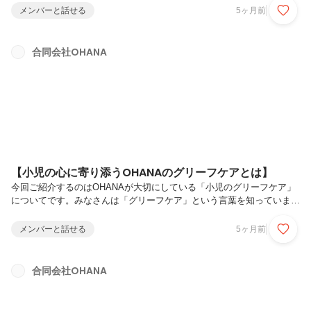
たれる方も多いかもしれません。しかし、OHANAでは医療だけでな
メンバーと話せる
5ヶ月前
く、子どもたちの生活や心の成長を支える支援にも力を入れています。
今回の雑誌では、そんな児童精神の現場で感じたことや、実際の支援事
例について紹介しています。誌面では、訪問看護の現場で生まれた川柳
合同会社OHANA
も紹介されています。子どもにとって「できた！」という経験は、自信
や安心につながる大切な瞬間です。その小さな成功体験の積み重ねが、
次の一歩を...
【小児の心に寄り添うOHANAのグリーフケアとは】
今回ご紹介するのはOHANAが大切にしている「小児のグリーフケア」
についてです。みなさんは「グリーフケア」という言葉を知っています
か？グリーフケアとは、大切な人との別れや災害などによって引き起こ
される深い悲しみに苦しむ人に寄り添い、悲しみを乗り越え、心身の回
メンバーと話せる
5ヶ月前
復や自立を支援するケアのことです。🌱 なぜ、小児のグリーフケアが
必要なのか日本では、「人生の最期の時間」について子どもに伝えるこ
とを避ける傾向があります。しかし現実には、「幼い子どもが、大切な
合同会社OHANA
人との別れを経験する」というケースも少なくありません。そんな時に
大切なのが、子どもの心のケアです。親が亡くなる時、子どもにとって
最も大きな問題の...