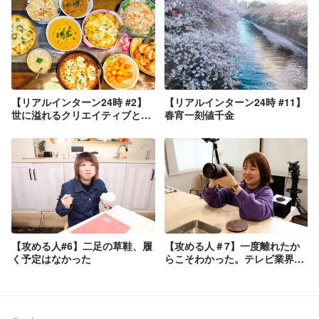
【リアルインターン24時 #2】
【リアルインターン24時 #11】
世に溢れるクリエイティブとや
春宵一刻値千金
らが天才の仕業すぎてつらい
【攻める人#6】二足の草鞋、履
【攻める人＃7】一度離れたか
く予定はなかった
らこそわかった。テレビ業界を
経てNATSLIVEに戻った理由