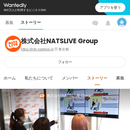
アプリを使う
400万人が利用するビジネスSNS
ストーリー
募集
株式会社NATSLIVE Group
https://info.natslive.jp
東京都
フォロー
ホーム
私たちについて
メンバー
ストーリー
募集
株式会社NATSLIVE Group