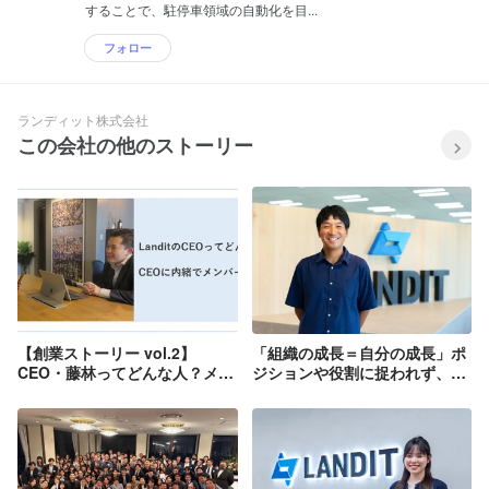
することで、駐停車領域の自動化を目...
フォロー
ランディット株式会社
この会社の他のストーリー
【創業ストーリー vol.2】
「組織の成長＝自分の成長」ポ
CEO・藤林ってどんな人？メン
ジションや役割に捉われず、新
バーに聞いてみた！
たな挑戦を続ける意義