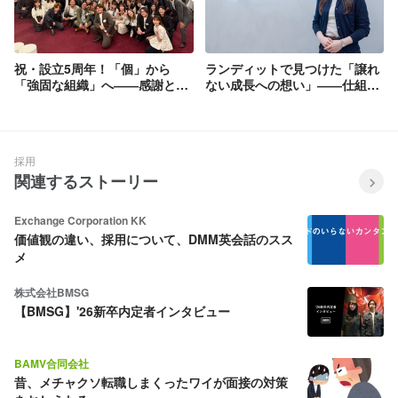
祝・設立5周年！「個」から
ランディットで見つけた「譲れ
「強固な組織」へ――感謝と決
ない成長への想い」――仕組み
意を胸に、次の10年へ踏み出す
で数字に貢献するCSを目指し
特別な夜
て。
採用
関連するストーリー
Exchange Corporation KK
価値観の違い、採用について、DMM英会話のスス
メ
株式会社BMSG
【BMSG】'26新卒内定者インタビュー
BAMV合同会社
昔、メチャクソ転職しまくったワイが面接の対策