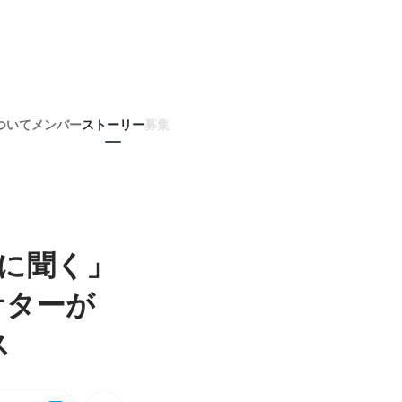
ついて
メンバー
ストーリー
募集
に聞く」
ケターが
ス