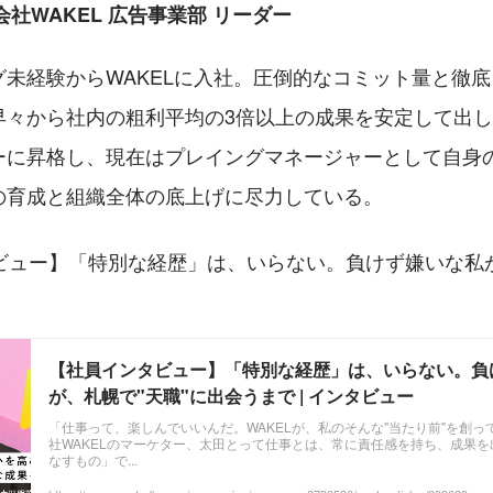
式会社WAKEL 広告事業部 リーダー
グ未経験からWAKELに入社。圧倒的なコミット量と徹
早々から社内の粗利平均の3倍以上の成果を安定して出し
ーに昇格し、現在はプレイングマネージャーとして自身
の育成と組織全体の底上げに尽力している。
ビュー】「特別な経歴」は、いらない。負けず嫌いな私が
【社員インタビュー】「特別な経歴」は、いらない。負
が、札幌で"天職"に出会うまで | インタビュー
「仕事って、楽しんでいいんだ。WAKELが、私のそんな"当たり前"を創
社WAKELのマーケター、太田とって仕事とは、常に責任感を持ち、成果
なすもの」で...