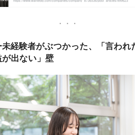
https://www.wantedly.com/companies/company_8736536/post_articles/999623
ー未経験者がぶつかった、「言われ
益が出ない」壁