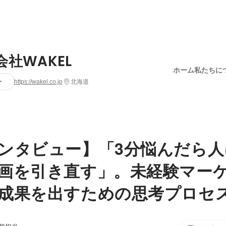
会社WAKEL
ホーム
私たちに
ー
https://wakel.co.jp
北海道
ンタビュー】「3分悩んだら人
画を引き直す」。未経験マー
成果を出すための思考プロセ