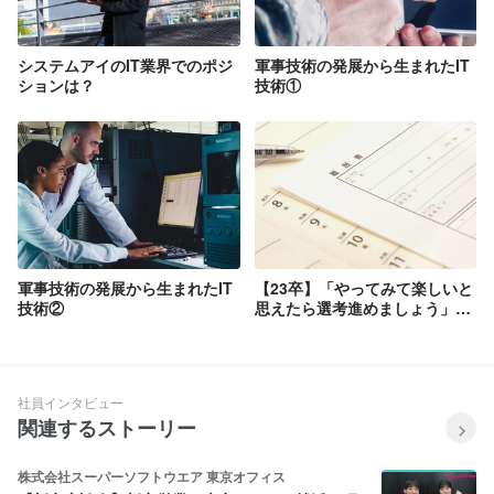
システムアイのIT業界でのポジ
軍事技術の発展から生まれたIT
ションは？
技術①
軍事技術の発展から生まれたIT
【23卒】「やってみて楽しいと
技術②
思えたら選考進めましょう」合
否を出すだけじゃない、本当の
誠実さを感じたから私はシステ
ムアイに決めました。
社員インタビュー
関連するストーリー
株式会社スーパーソフトウエア 東京オフィス