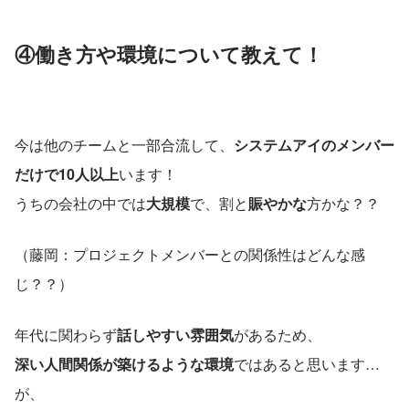
④働き方や環境について教えて！
今は他のチームと一部合流して、
システムアイのメンバー
だけで10人以上
います！
うちの会社の中では
大規模
で、割と
賑やかな
方かな？？
（藤岡：プロジェクトメンバーとの関係性はどんな感
じ？？）
年代に関わらず
話しやすい雰囲気
があるため、
深い人間関係が築けるような環境
ではあると思います…
が、