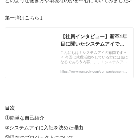
どのような働き方や環境なのかを中心に聞いてみました♪
第一弾はこちら↓
【社員インタビュー】新卒1年
目に聞いたシステムアイでの
働き方 | システムアイ人事ブロ
こんにちは！システムアイの藤岡です＾
＾ 今回は就職活動をしている方には気に
グ
なるであろう内容、、、！システムアイ
の 若手エンジニアがどのように働いてい
るのかインタビューをしてみました！新
https://www.wantedly.com/companies/compa
ny_8807883/post_articles/315792
卒として入社したらこんな風に働くのか
な～という風に想像して参考にしていた
だければと思います！ それではLet's イ
ンタビュー！ ...
目次
①簡単な自己紹介
②システムアイに入社を決めた理由
③現在のプロジェクトについて