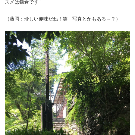
スメは鎌倉です！
（藤岡：珍しい趣味だね！笑　写真とかもある～？）