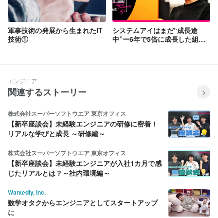
軍事技術の発展から生まれたIT
システムアイはまだ“成長途
技術①
中”ー6年で5倍に成長した組織
が目指す未来とAI活用の秘訣と
はー
エンジニア
関連するストーリー
株式会社スーパーソフトウエア 東京オフィス
【新卒座談会】未経験エンジニアの研修に密着！
リアルな学びと成長 ～研修編～
株式会社スーパーソフトウエア 東京オフィス
【新卒座談会】未経験エンジニアが入社1カ月で感
じたリアルとは？～社内環境編～
Wantedly, Inc.
数学オタクからエンジニアとしてスタートアップ
に